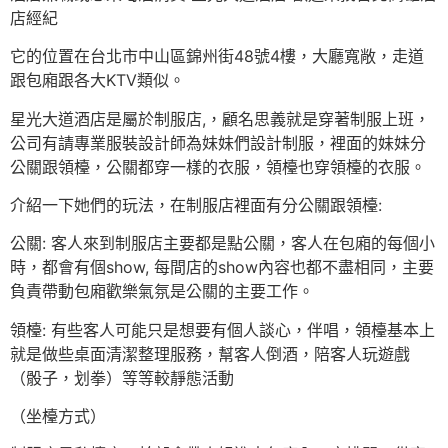
店經紀
它的位置在台北市中山區錦州街48號4樓，大廳寬敞，走道
跟包廂跟各大KTV類似。
星光大道酒店是屬於制服店,，顧名思義就是穿著制服上班，
公司有請專業服裝設計師為妹妹們設計制服，裡面的妹妹分
公關跟領檯，公關都穿一樣的衣服，領檯也穿領檯的衣服。
介紹一下她們的玩法，在制服店裡面有分公關跟領檯:
公關: 客人來到制服店主要都是點公關，客人在包廂的每個小
時，都會有個show, 每間店的show內容也都不盡相同，主要
負責帶動包廂歡樂氣氛是公關的主要工作。
領檯: 有些客人可能只是想要有個人談心，伴唱，領檯基本上
就是做些桌面清潔整理服務，幫客人倒酒，陪客人玩遊戲
（骰子，划拳）等等較靜態活動
（坐檯方式）