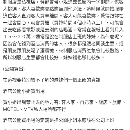
制服店是私檯店，幹部會帶小姐進去包廂內一字排開，供客
人挑選，客人喜歡妳會點妳坐到他旁邊，這時候就開始服務
這位客人直到客人買單離開。客人可能喜歡妳，覺得跟妳在
一起會開心，就會買框（買妳時間４個小時以上），可能會
出去吃飯看電影或是去別的店喝酒，常常在報紙上看到月入
１５～２０萬，通常是說在制服店上班的妹妹，為什麼呢？
因為會花錢到酒店消費的客人，很多都是跟老闆談生意，或
是朋友跟朋友喝了酒續攤，來制服店消費氣氛會比較熱絡，
所以制服店生意都會比較好，妹妹錢也賺比較多。
(公關買出)
在這裡要特別給不了解的妹妹們一個正確的資訊
酒店公關小姐買出場
買小姐出場禁止去的地方有: 客人家、自己家、飯店、旅館、
MOTEL、MTV私人場所都不行
酒店公關買出場的定義是指公關小姐本應該在公司上班