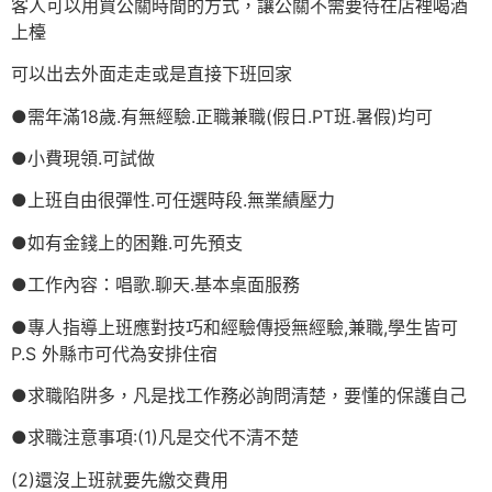
客人可以用買公關時間的方式，讓公關不需要待在店裡喝酒
上檯
可以出去外面走走或是直接下班回家
●需年滿18歲.有無經驗.正職兼職(假日.PT班.暑假)均可
●小費現領.可試做
●上班自由很彈性.可任選時段.無業績壓力
●如有金錢上的困難.可先預支
●工作內容：唱歌.聊天.基本桌面服務
●專人指導上班應對技巧和經驗傳授無經驗,兼職,學生皆可
P.S 外縣市可代為安排住宿
●求職陷阱多，凡是找工作務必詢問清楚，要懂的保護自己
●求職注意事項:(1)凡是交代不清不楚
(2)還沒上班就要先繳交費用