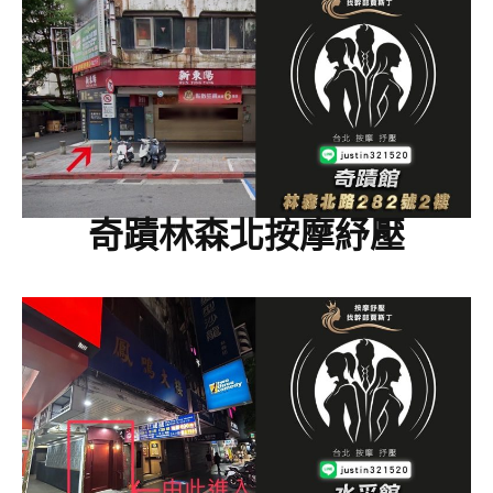
奇蹟林森北按摩紓壓