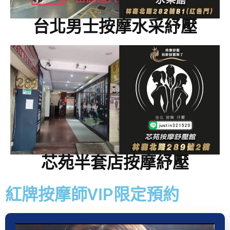
台北男士按摩水采紓壓
芯苑半套店按摩紓壓
紅牌按摩師VIP限定預約