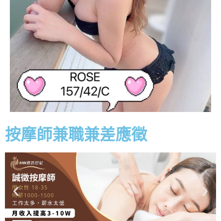
按摩師兼職兼差應徵