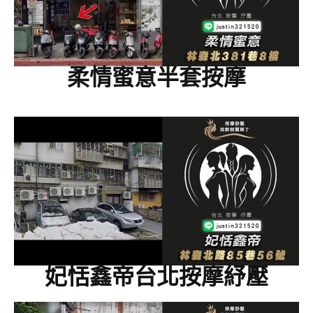
柔情蜜意半套按摩
妃恬鑫帝台北按摩紓壓