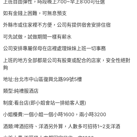
上班自由彈性，時段晚上7:00~早上8:00可任選
如有金錢上困難，可無息預支
外縣市或住家裡不方便，公司有提供宿舍安排住宿
可先試做，試做期間一樣有薪水
公司安排專屬保母在店裡處理妹妹上班一切事務
上班的地方全部都是公司有股東或配合的店家，安全性絕對
夠
地址:台北市中山區復興北路99號5樓
類型:純禮服酒店
制度:看台店(即小姐會站一排給客人選)
小姐檯費:一個小姐一個小時1600，兩小時3200
酒類:啤酒招待、洋酒另外算，人數多可招待1~2支洋酒