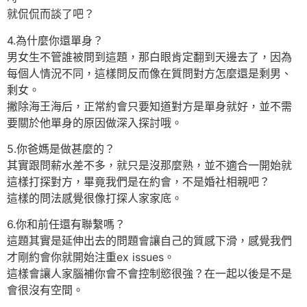
就侃侃而談了吧？
4.為什麼你還單身？
男女生不管誰被問到這題，那白眼肯定翻到天邊去了，因為
每個人情況不同，這樣問反而像在質問對方怎麼還是剩男、
剩女。
撇除海王海后，正常約會只要知道對方是單身就好，並不需
要關於他單身的原因做深入探討哦。
5.你爸媽是做甚麼的？
其實跟問薪水差不多，就只是沒那麼熟，並不適合一開始就
這樣打探對方，畢竟我們是在約會，不是婚社相親吧？
這樣的問法感覺很像打探人家家底。
6.你和前任還有聯繫嗎？
這題其實是延伸出去的問題會讓自己的質感下滑，感覺我們
才剛約會你就開始注重ex issues。
這樣會讓人家腦補你會不會控制慾很強？在一起以後是不是
會很沒有空間。