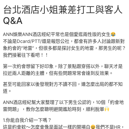
台北酒店小姐兼差打工與客人
Q&A
ANN娛樂ANN酒店經紀平常也是個愛逛兩性版的女生
不論是Dcard/PTT/還是報怨公社，都會有許多人討論跟新對
象約會的”地雷”，但很多都是探討女生的地雷，那男生的呢？
我們接著往下看吧！！
第一次約會想留下好印象，除了景點跟穿搭以外，聊天才是
拉近兩人距離的主體，但有些問題常常會達到反效果。
甚至可能回家以後發現對方不讀不回，連怎麼出局的都不知
道。
ANN酒店經紀幫大家整理了以下男生公認的，10個「約會地
雷問題」，教你怎麼聰明避開尷尬時刻，順利脫單
1.你能自我介紹一下嗎？
這是約會欸～怎麼會像是面試一樣的開場白
我們不是HR，