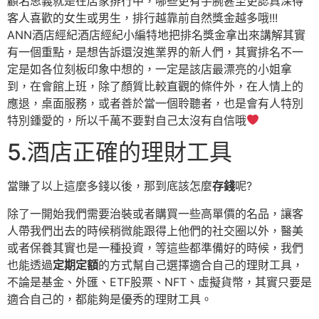
顧名思義就是在店家排行中，哪些更有手腕甚至更認真深得
客人喜歡的女生或男生，排行越靠前自然獎金越多哦!!!
ANN酒店經紀酒店經紀小編特地把排名獎金拿出來講解其實
有一個重點，是想告訴還沒進業界的新人們，其實排名不一
定是如各位刻板印象中想的，一定是該店最漂亮的小姐拿
到，在會館上班，除了顏質比較直觀的條件外，在人情上的
應退，桌面服務，或者善於當一個聆聽者，也是會有人特別
特別鍾愛的，所以千萬不要對自己太沒有自信哦
5.酒店正確的理財工具
當賺了以上這麼多錢以後，那到底該怎麼
存錢
呢?
除了一開始我們需要治裝或者購買一些高單價的名品，讓客
人帶我們出去的時候稍微能跟得上他們的社交圈以外，醫美
或者保養其實也是一種投資，等這些都準備好的時候，我們
也能透過
定期定額
的方式幫自己選擇適合自己的理財工具，
不論是基金、外匯、ETF股票、NFT、虛擬貨幣，其實只要是
適合自己的，都能夠是優秀的理財工具。