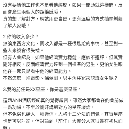
沒有要給他工作也不是看他經歷，如果一開頭就這樣問，反
而會產生兩個人的距離感哦，
真的想了解對方，應該用更自然，更有溫度的方式抽絲剝繭
了解人家哦！
2.你的收入多少？
無論東西方文化，問收入都是一種很尷尬的事情，甚至對一
些人來說會很失禮。
但有人會認為，如果他經濟實力穩健，應該不避諱，但其實
剛好相反，反而經濟實力達到一個標準的男生，更怕女生跟
他在一起只是看中他的經濟能力。
不然怎麼一堆電影、偶像劇，男主角裝窮來認識女生呢？
3.我的前任是XX星座，你是甚麼星座。
這題ANN酒店經紀真的覺得超雷，雖然大家都會在約會前做
一點功課，不至於剛好講到對方的星座壞話，
但不免俗也給人一種迷信，人格十二分法的錯覺，其實星座
也是可以討論，但討論到「前任」大部分人就很難在初見面
時，