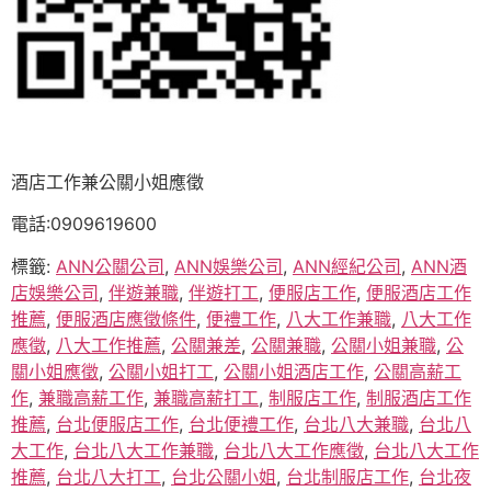
酒店工作兼公關小姐應徵
電話:0909619600
標籤:
ANN公關公司
,
ANN娛樂公司
,
ANN經紀公司
,
ANN酒
店娛樂公司
,
伴遊兼職
,
伴遊打工
,
便服店工作
,
便服酒店工作
推薦
,
便服酒店應徵條件
,
便禮工作
,
八大工作兼職
,
八大工作
應徵
,
八大工作推薦
,
公關兼差
,
公關兼職
,
公關小姐兼職
,
公
關小姐應徵
,
公關小姐打工
,
公關小姐酒店工作
,
公關高薪工
作
,
兼職高薪工作
,
兼職高薪打工
,
制服店工作
,
制服酒店工作
推薦
,
台北便服店工作
,
台北便禮工作
,
台北八大兼職
,
台北八
大工作
,
台北八大工作兼職
,
台北八大工作應徵
,
台北八大工作
推薦
,
台北八大打工
,
台北公關小姐
,
台北制服店工作
,
台北夜