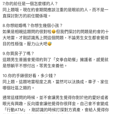
7.你的前任是一個怎麼樣的人？
同上題哦，現在約會期間應該注重的是眼前的人，而不是一
直探討對方的前任關係哦。
8.你想結婚嗎？你想生幾個小孩？
如果是相親這題問的很對啦
但我們探討的問題是約會的十
大地雷，才剛認識馬上問這個問題，不論男生女生都會覺得
目的性極強，壓力山大吧
9.你買房子了嗎？
這題男生普遍會覺得約到了「女拳自助餐」擁護者，感覺就
是想躺平不想付出，等男生來養他。
10.你的手錶很好看，多少錢？
同上題，這題地雷程度之高，當然可以汰換成，車子、家住
哪個社區之類的。
通常這樣問的時候，並不會讓男生覺得你對於他的愛好或者
眼光有興趣，反向還會讓他覺得你很拜金，自己會不會變成
「行動ATM」，剛認識的時候打探對方資產，會給人覺得你