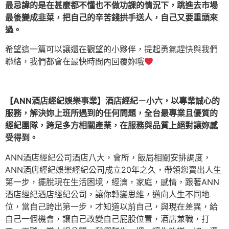
最忌諱的是在甚麼都不懂也不做功課的情況下，跳進去市場
最後變成韭菜，把自己的辛苦錢拱手送人，自己又要重頭來
過。
希望這一篇可以讓還在觀望的小夥伴，提起勇氣趕快與我們
聯絡，我們都會在最快時間內回覆妳哦
【ANN酒店經紀娛樂事業】酒店經紀－小六，以專業誠心的
服務，解決妳上班所遇到的任何問題，全台最專業且優質的
經紀團隊，跨足多方相關產業，在服務與品質上絕對讓妳感
受得到。
ANN酒店經紀公司酒店八大，會所，飯局相關安排調度，
ANN酒店經紀娛樂經紀公司成立20年之久，帶領您賣出人生
第一步，擺脫現在生活困境，經濟，家庭，感情，跟著ANN
酒店經紀酒店經紀公司，讓你轉變思維，邁向人生不同地
位，當自己跨出第一步，才知道以前自己，與現在差異，給
自己一個機會，讓自己改變自己屁股位置，酒店兼職，打