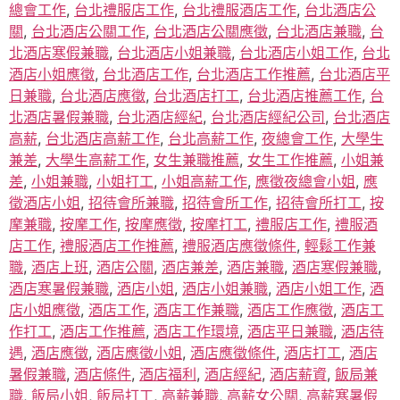
總會工作
,
台北禮服店工作
,
台北禮服酒店工作
,
台北酒店公
關
,
台北酒店公關工作
,
台北酒店公關應徵
,
台北酒店兼職
,
台
北酒店寒假兼職
,
台北酒店小姐兼職
,
台北酒店小姐工作
,
台北
酒店小姐應徵
,
台北酒店工作
,
台北酒店工作推薦
,
台北酒店平
日兼職
,
台北酒店應徵
,
台北酒店打工
,
台北酒店推薦工作
,
台
北酒店暑假兼職
,
台北酒店經紀
,
台北酒店經紀公司
,
台北酒店
高薪
,
台北酒店高薪工作
,
台北高薪工作
,
夜總會工作
,
大學生
兼差
,
大學生高薪工作
,
女生兼職推薦
,
女生工作推薦
,
小姐兼
差
,
小姐兼職
,
小姐打工
,
小姐高薪工作
,
應徵夜總會小姐
,
應
徵酒店小姐
,
招待會所兼職
,
招待會所工作
,
招待會所打工
,
按
摩兼職
,
按摩工作
,
按摩應徵
,
按摩打工
,
禮服店工作
,
禮服酒
店工作
,
禮服酒店工作推薦
,
禮服酒店應徵條件
,
輕鬆工作兼
職
,
酒店上班
,
酒店公關
,
酒店兼差
,
酒店兼職
,
酒店寒假兼職
,
酒店寒暑假兼職
,
酒店小姐
,
酒店小姐兼職
,
酒店小姐工作
,
酒
店小姐應徵
,
酒店工作
,
酒店工作兼職
,
酒店工作應徵
,
酒店工
作打工
,
酒店工作推薦
,
酒店工作環境
,
酒店平日兼職
,
酒店待
遇
,
酒店應徵
,
酒店應徵小姐
,
酒店應徵條件
,
酒店打工
,
酒店
暑假兼職
,
酒店條件
,
酒店福利
,
酒店經紀
,
酒店薪資
,
飯局兼
職
,
飯局小姐
,
飯局打工
,
高薪兼職
,
高薪女公關
,
高薪寒暑假