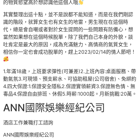
的物質慾望高於想認識他這個人哦
其實整理出這十點，並不是說都不能知道，而是在我們剛認
識的階段，就算女生也有女生的地雷，男生現在在這個時
代，總是會自嘲或者對於女生提問的一些問題有防備心，想
當然如果想在這個時候脫單，除了我們自己本身的外貌，談
吐肯定是最大的原因，成為充滿魅力、高情商的氣質女生，
相信你一定也會成功脫單的，趕上2023/02/14的情人節吧！
1.年滿18歲，上班要求彈性(可兼差)2.上班內容:桌面服務、帶
動氣氛3.可現領、預支薪水、可協助租屋(公司宿舍)、免綁約
4.四大保證:1.保證安全隱私2.保證實領薪資3.保證無色情、無
毒品4.保證自由排班、休假5.時薪:1000起。月新挑戰:20萬。
ANN國際娛樂經紀公司
酒店工作兼職打工諮詢
ANN國際娛樂經紀公司