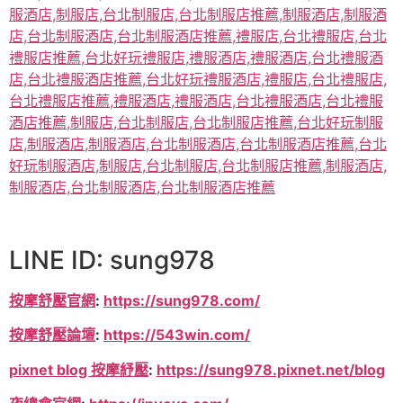
LINE ID: sung978
按摩舒壓官網
:
https://sung978.com/
按摩舒壓論壇
:
https://543win.com/
pixnet blog 按摩紓壓
:
https://sung978.pixnet.net/blog