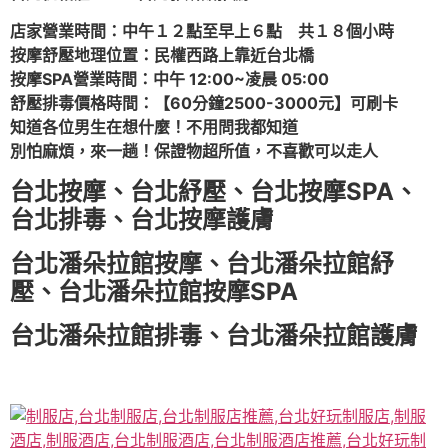
店家營業時間：中午１２點至早上６點 共１８個小時
按摩舒壓地理位置：民權西路上靠近台北橋
按摩SPA營業時間：中午 12:00~凌晨 05:00
舒壓排毒價格時間：【60分鐘2500-3000元】可刷卡
知道各位男生在想什麼！不用問我都知道
別怕麻煩，來一趟！保證物超所值，不喜歡可以走人
台北按摩、台北紓壓、台北按摩SPA、
台北排毒、台北按摩護膚
台北潘朵拉館按摩、台北潘朵拉館紓
壓、台北潘朵拉館按摩SPA
台北潘朵拉館排毒、台北潘朵拉館護膚