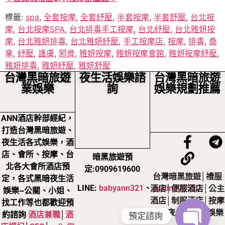
標籤:
spa
,
全套按摩
,
全套紓壓
,
半套按摩
,
半套舒壓
,
台北按
摩
,
台北按摩SPA
,
台北排毒手工按摩
,
台北紓壓
,
台北雅妍按
摩
,
台北雅妍排毒
,
台北雅妍紓壓
,
手工按摩店
,
按摩
,
排毒
,
桑
拿
,
紓壓
,
護膚
,
邪骨
,
雅妍按摩
,
雅妍按摩會館
,
雅妍按摩紓壓
,
雅妍排毒
,
雅妍紓壓
,
雅妍舒壓
台灣黑暗旅遊
夜生活娛樂諮
台灣黑暗旅遊
業娛樂
詢
娛樂規劃推薦
ANN酒店幹部經紀，
打造台灣黑暗旅遊、
夜生活各式娛樂，酒
店、會所、按摩、台
暗黑旅遊預
北各大會所酒店預
定:0909619600
台灣暗黑旅遊│禮服
定，各式黑暗夜生活
LINE:
babyann321
、
justin321520
酒店│便服酒店│公主
娛樂~公關、小姐、
酒店│制服酒店│按摩
找工作等也都歡迎預
店，夜生活黑暗娛樂
約諮詢
酒店兼職
│
酒
預定諮詢