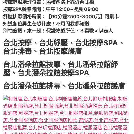
按摩舒壓地理位置：民權西路上靠近台北橋
按摩SPA營業時間：中午 12:00~凌晨 05:00
舒壓排毒價格時間：【60分鐘2500-3000元】可刷卡
知道各位男生在想什麼！不用問我都知道
別怕麻煩，來一趟！保證物超所值，不喜歡可以走人
台北按摩、台北紓壓、台北按摩SPA、
台北排毒、台北按摩護膚
台北潘朵拉館按摩、台北潘朵拉館紓
壓、台北潘朵拉館按摩SPA
台北潘朵拉館排毒、台北潘朵拉館護膚