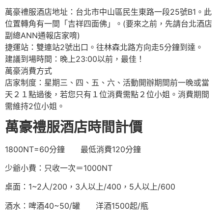
萬豪禮服酒店地址：台北市中山區民生東路一段25號B1。此
位置轉角有一間「吉祥四面佛」。(要來之前，先請台北酒店
副總ANN通報店家唷)
捷運站：雙連站2號出口。往林森北路方向走5分鐘到達。
建議到場時間：晚上23:00以前，最佳！
萬豪消費方式
店家制度：星期三、四、五、六、活動開辦期間前一晚或當
天２１點過後，若您只有１位消費需點２位小姐。消費期間
需維持2位小姐。
萬豪禮服酒店時間計價
1800NT=60分鐘 最低消費120分鐘
少爺小費：只收一次＝1000NT
桌面：1~2人/200，3人以上/400，5人以上/600
酒水：啤酒40~50/罐 洋酒1500起/瓶