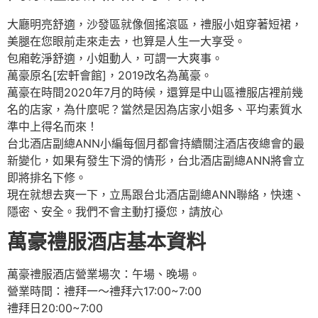
大廳明亮舒適，沙發區就像個搖滾區，禮服小姐穿著短裙，
美腿在您眼前走來走去，也算是人生一大享受。
包廂乾淨舒適，小姐動人，可謂一大爽事。
萬豪原名[宏軒會館]，2019改名為萬豪。
萬豪在時間2020年7月的時候，還算是中山區禮服店裡前幾
名的店家，為什麼呢？當然是因為店家小姐多、平均素質水
準中上得名而來！
台北酒店副總ANN小編每個月都會持續關注酒店夜總會的最
新變化，如果有發生下滑的情形，台北酒店副總ANN將會立
即將排名下修。
現在就想去爽一下，立馬跟台北酒店副總ANN聯絡，快速、
隱密、安全。我們不會主動打擾您，請放心
萬豪禮服酒店基本資料
萬豪禮服酒店營業場次：午場、晚場。
營業時間：禮拜一～禮拜六17:00~7:00
禮拜日20:00~7:00