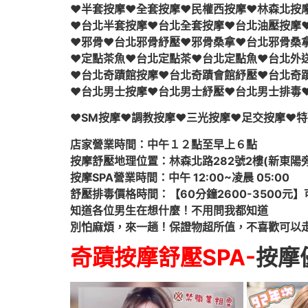
♥半套按摩♥全套按摩♥民權西按摩♥林森北按
♥台北半套按摩♥台北全套按摩♥台北油壓按摩
♥邪骨♥台北邪骨紓壓♥邪骨桑拿♥台北邪骨桑拿
♥定點茶魚♥台北定點茶♥台北定點魚♥台北外
♥台北奇蹟館按摩♥台北奇蹟會館紓壓♥台北奇
♥台北男士按摩♥台北男士紓壓♥台北男士排毒♥
♥SM按摩♥調教按摩♥三光按摩♥足交按摩♥
店家營業時間：中午１２點至早上６點
按摩舒壓地理位置：林森北路282號2樓(新東陽
按摩SPA營業時間：中午 12:00~凌晨 05:00
舒壓排毒價格時間：【60分鐘2600-3500元】
知道各位男生在想什麼！不用問我都知道
別怕麻煩，來一趟！保證物超所值，不喜歡可以
奇蹟按摩舒壓SPA-
按摩