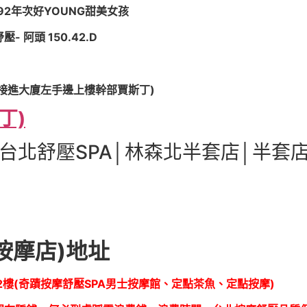
 92年次好YOUNG甜美女孩
 阿頭 150.42.D
直接進大廈左手邊上樓幹部賈斯丁)
丁)
台北舒壓SPA│林森北半套店│半套
按摩店)地址
2樓(奇蹟按摩舒壓SPA男士按摩館、定點茶魚、定點按摩)