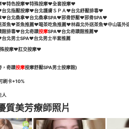
摩♥特色按摩♥特殊按摩♥全套按摩♥
♥台北指壓按摩♥台北護膚ＳＰＡ♥台北紓壓排毒♥
♥台北桑拿♥台北桑拿SPA♥邪骨舒壓♥邪骨SPA♥
送茶魚♥茶魚推薦♥喝茶吃魚推薦♥林森北外送茶魚♥中山區外
蹟館排毒♥台北奇蹟
按摩
SPA♥台北奇蹟館推薦♥
台北男士SPA♥台北男士半套推薦
特殊按摩♥肛交按摩♥
旁，奇蹟
按摩
按摩舒壓SPA男士按摩館)
可刷卡+10%
走人
優質美芳療師照片