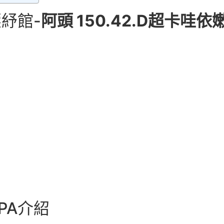
紓館-
阿頭 150.42.D超卡哇依
PA介紹