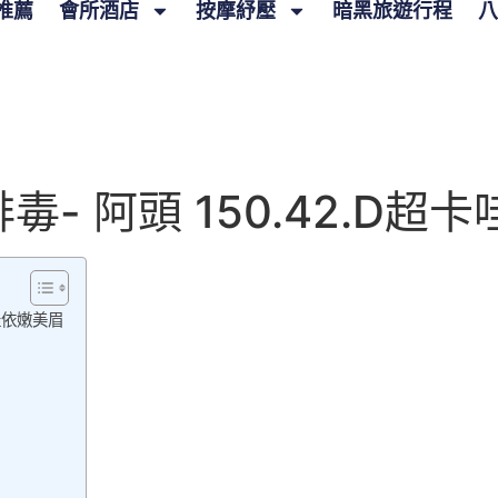
推薦
會所酒店
按摩紓壓
暗黑旅遊行程
八
- 阿頭 150.42.D超
哇依嫩美眉