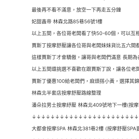
最後再不看不滿意，放空一下再走五分鐘
妃甜鑫帝 林森北路85巷56號1樓
以上五間，各位哥老闆看了快50-60個，可以
賈斯丁按摩舒壓讓各位哥與老闆妹妹貨比五六間都
這樣賈斯丁才會驕傲，讓哥與老闆們滿意 長期為
以上五間還挑選不喜歡在跟賈斯丁說，讓各位老
賈斯丁優惠100給老闆們，麻煩搭小黃，選擇其
林森北半套店按摩舒壓路線整理
潘朵拉男士按摩紓壓 林森北409號地下一樓(按摩
↓↓↓↓↓↓↓↓↓↓↓↓↓↓↓↓↓↓↓↓↓↓↓
大都會按摩SPA 林森北381巷2樓 (按摩舒壓SP