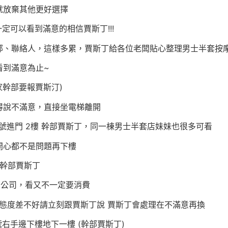
就放棄其他更好選擇
定可以看到滿意的相信賈斯丁!!!
部、聯絡人，這樣多累，賈斯丁給各位老闆貼心整理男士半套按
看到滿意為止~
這家幹部要報賈斯汀)
得說不滿意，直接坐電梯離開
81號進門 2樓 幹部賈斯丁，同一棟男士半套店妹妹也很多可看
開心都不是問題再下樓
 幹部賈斯丁
貨公司，看又不一定要消費
家態度差不好請立刻跟賈斯丁說 賈斯丁會處理在不滿意再換
號右手邊下樓地下一樓 (幹部賈斯丁)