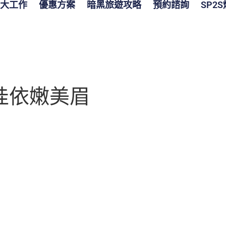
大工作
優惠方案
暗黑旅遊攻略
預約諮詢
SP2
卡哇依嫩美眉