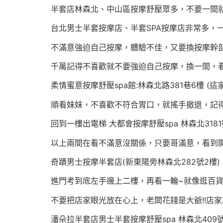
半套店林森北、中山區按摩舒壓眾多，不要一間
台北男士半套按摩店、半套SPA按摩店非常多，一
不滿意強迫自己按摩，體驗不佳，又要換按摩幹
千萬記得不喜歡就不要強迫自己按摩，換一間，
柔情蜜意按摩舒壓spa館:林森北路381巷6樓 (
順看妹妹，不喜歡不符合胃口，就搖手撤退，記
回到一樓出電梯 大都會按摩舒壓spa 林森北31
以上兩間在看不滿意沒關係，只要哥滿意，看到
奇蹟男士按摩半套店(新東陽旁林森北282號2樓)
進門考到底左手邊上二樓，再看一輪~就像逛百
不要把店家眼光放在心上，老闆花錢是大爺!!店
潘朵拉半套店男士半套按摩舒壓spa 林森北409