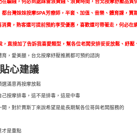
門在騙錢，何必到處踩雷浪費錢、浪費時間，台北按摩舒壓品質
，都台灣妹妹按摩SPA芳療師，半套、加值、音樂、體育課，賈
意再消費，熟客還可提前預約享受優惠，喜歡還可帶著走，何必在
全套什麼不多說，直接加了告訴我喜愛類型，幫各位老闆安排妥妥放鬆、
體育，愛美腿，台北按摩紓壓推薦都可預約諮詢
略貼心建議
順選滿意再按摩放鬆
自己按摩排毒，這不是排毒，這是中毒
一間，對於賈斯丁來說希望是能長期幫各位哥與老闆服務的
意才是重點