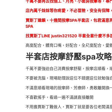
千萬不要再去找個工、月亮、小套房按摩等，專
店內萬千妹妹等你疼愛，不必冒險，安全有保障
賈斯丁連鎖，十幾間按摩SPA半套店，包君滿
SPA
找賈斯丁LINE justin321520 半套
高度配合，體育口嘴，好配合，全尺度配合，愛
半套店按摩舒壓spa攻
千萬不要強迫自己消費按摩舒壓，按摩店順看，
不要被洗腦，現場助理說這位不錯選這位就勉強
不滿意順看現場的按摩師、芳療師，勇敢離開換
不喜歡搖手，看過一遍不滿請直接離開
不用擔賈斯丁難做人，賈斯丁就是要各位老闆滿