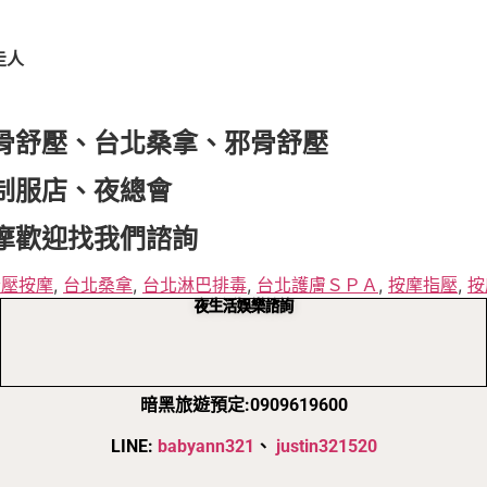
走人
骨舒壓、台北桑拿、邪骨舒壓
制服店、夜總會
摩歡迎找我們諮詢
指壓按摩
,
台北桑拿
,
台北淋巴排毒
,
台北護膚ＳＰＡ
,
按摩指壓
,
按
夜生活娛樂諮詢
暗黑旅遊預定:0909619600
LINE:
babyann321
、
justin321520