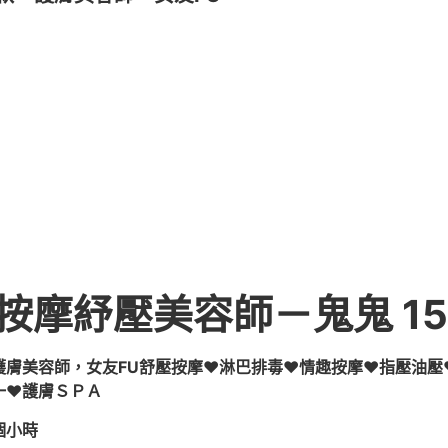
摩紓壓美容師－鬼鬼 155
護膚美容師，女友FU
舒壓按摩♥淋巴排毒♥情趣按摩♥指壓油壓♥
一♥護膚ＳＰＡ
個小時