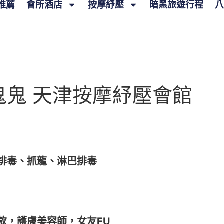
推薦
會所酒店
按摩紓壓
暗黑旅遊行程
八
鬼鬼 天津按摩紓壓會館
排毒、抓龍、淋巴排毒
從款，護膚美容師，女友FU