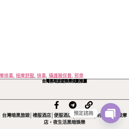
摩排毒
,
按摩舒壓
,
排毒
,
攝護腺保養
,
邪骨
台灣黑暗旅遊娛樂規劃推薦
預定諮詢
台灣暗黑旅遊│禮服酒店│便服酒店│公主酒店│制服酒店│按摩
店，夜生活黑暗娛樂
Open ch