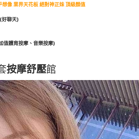
乎想像 業界天花板 絕對神正妹 頂級顏值
(好聊天)
(可加值體育按摩、音樂按摩)
套
按摩舒壓
館