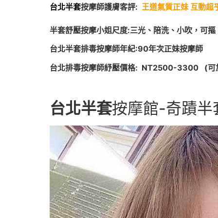
台北半套
按摩師護膚客評:
王道氣質正妹 互動超
半套舒壓按摩小姐尺度:三光、陪洗、小吹，可摳 
台北半套排毒按摩師年紀:90年
次正妹按摩師
台北排毒按摩師紓壓價格: NT2500-3300 
台北半套
按摩館-奇蹟半