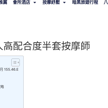
推薦
會所酒店
按摩紓壓
暗黑旅遊行程
八
人高配合度半套按摩師
55.46.E
攻略