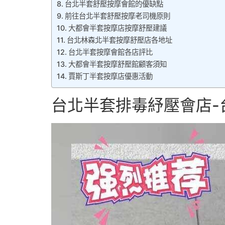
台北半套舒壓按摩會館的優缺點
前往台北半套舒壓按摩老司機原則
大都會半套按摩店按摩舒壓建議
台北林森北半套按摩舒壓店各地址
台北半套按摩會館各店評比
大都會半套按摩舒壓館顧客須知
賈斯丁半套按摩店優惠活動
台北半套排毒紓壓會店-台北