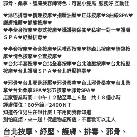
邪骨、桑拿、護膚美容師特色：可愛小隻馬 服務好 互動佳
♥淋巴排毒♥情趣按摩♥指壓油壓♥正妹按摩♥S曲線SPA♥
護膚推薦♥抓龍按摩♥
♥半全身按摩♥泰式按摩♥攝護腺保養♥私密一對一♥護膚
ＳＰＡ♥紓壓排毒♥
♥半套按摩♥全套按摩♥民權西按摩♥林森北按摩♥情趣按
摩♥情色按摩♥全套按摩♥
♥台北半套按摩♥台北全套按摩♥台北油壓按摩♥台北指壓
按摩♥台北護膚ＳＰＡ♥台北紓壓排毒♥
♥邪骨♥台北邪骨紓壓♥邪骨桑拿♥台北邪骨桑拿♥台北桑
拿♥台北桑拿SPA♥邪五按摩♥邪骨SPA♥
店家營業時間：中午１２點至早上６點 共１８個小時
護膚價位：60分鐘／2400ＮＴ
知道各位男生在想什麼！不用問我都知道
別怕麻煩，來一趟！保證物超所值，不喜歡可以走人
台北按摩、紓壓、護膚、排毒、邪骨、