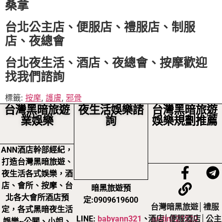
桑拿
台北公主店、便服店、禮服店、制服
店、夜總會
台北夜生活、酒店、夜總會、按摩歡迎
找我們諮詢
標籤:
按摩
,
護膚
,
邪骨
台灣黑暗旅遊
夜生活娛樂諮
台灣黑暗旅遊
業娛樂
詢
娛樂規劃推薦
ANN酒店幹部經紀，
打造台灣黑暗旅遊、
夜生活各式娛樂，酒
店、會所、按摩、台
暗黑旅遊預
北各大會所酒店預
定:0909619600
台灣暗黑旅遊│禮服
定，各式黑暗夜生活
LINE:
babyann321
、
justin321520
酒店│便服酒店│公主
娛樂~公關、小姐、