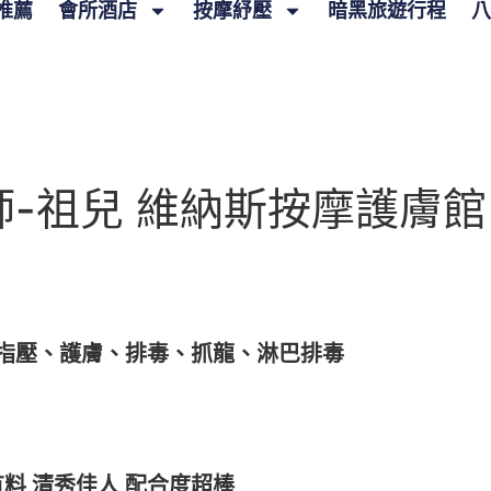
推薦
會所酒店
按摩紓壓
暗黑旅遊行程
八
-祖兒 維納斯按摩護膚館
指壓、護膚、排毒、抓龍、淋巴排毒
料 清秀佳人 配合度超棒