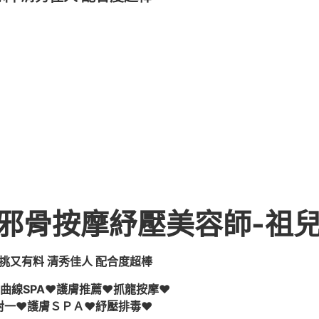
骨按摩紓壓美容師-祖兒 16
挑又有料 清秀佳人 配合度超棒
曲線SPA♥護膚推薦♥抓龍按摩♥
對一♥護膚ＳＰＡ♥紓壓排毒♥