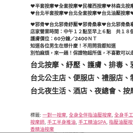
♥半套按摩♥全套按摩♥民權西按摩♥林森北按
♥台北半套按摩♥台北全套按摩♥台北油壓按摩
♥邪骨♥台北邪骨紓壓♥邪骨桑拿♥台北邪骨桑拿
店家營業時間：中午１２點至早上６點 共１８
護膚價位：60分鐘／2400ＮＴ
知道各位男生在想什麼！不用問我都知道
別怕麻煩，來一趟！保證物超所值，不喜歡可以
台北按摩、紓壓、護膚、排毒、
台北公主店、便服店、禮服店、
台北夜生活、酒店、夜總會、按
標籤:
一對一按摩
,
全身全伴指油壓按摩
,
全身手
按摩師
,
手工半身推油
,
手工精油SPA
,
指壓油壓按
香精油按摩