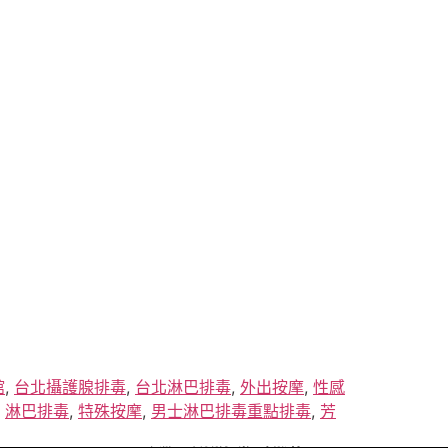
館
,
台北攝護腺排毒
,
台北淋巴排毒
,
外出按摩
,
性感
,
淋巴排毒
,
特殊按摩
,
男士淋巴排毒重點排毒
,
芳