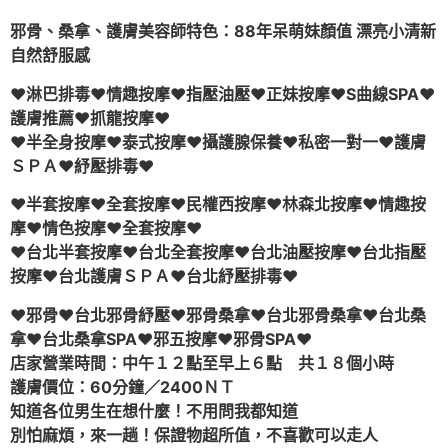
邪骨、桑拿、護膚美容師特色：88年呆萌妹顏值 漂亮小清新
自然舒服感
♥淋巴排毒♥情趣按摩♥指壓油壓♥正妹按摩♥S曲線SPA♥
護膚推薦♥抓龍按摩♥
♥半全身按摩♥泰式按摩♥攝護腺保養♥私密一對一♥護膚
ＳＰＡ♥紓壓排毒♥
♥半套按摩♥全套按摩♥民權西按摩♥林森北按摩♥情趣按
摩♥情色按摩♥全套按摩♥
♥台北半套按摩♥台北全套按摩♥台北油壓按摩♥台北指壓
按摩♥台北護膚ＳＰＡ♥台北紓壓排毒♥
♥邪骨♥台北邪骨紓壓♥邪骨桑拿♥台北邪骨桑拿♥台北桑
拿♥台北桑拿SPA♥邪五按摩♥邪骨SPA♥
店家營業時間：中午１２點至早上６點 共１８個小時
護膚價位：60分鐘／2400ＮＴ
知道各位男生在想什麼！不用問我都知道
別怕麻煩，來一趟！保證物超所值，不喜歡可以走人