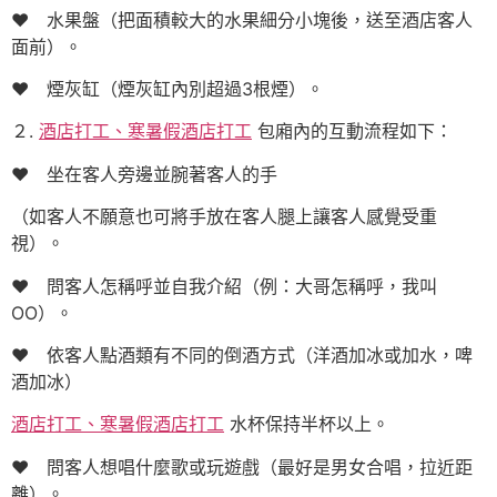
♥ 水果盤（把面積較大的水果細分小塊後，送至酒店客人
面前）。
♥ 煙灰缸（煙灰缸內別超過3根煙）。
２.
酒店打工、寒暑假酒店打工
包廂內的互動流程如下：
♥ 坐在客人旁邊並腕著客人的手
（如客人不願意也可將手放在客人腿上讓客人感覺受重
視）。
♥ 問客人怎稱呼並自我介紹（例：大哥怎稱呼，我叫
OO）。
♥ 依客人點酒類有不同的倒酒方式（洋酒加冰或加水，啤
酒加冰）
酒店打工、寒暑假酒店打工
水杯保持半杯以上。
♥ 問客人想唱什麼歌或玩遊戲（最好是男女合唱，拉近距
離）。