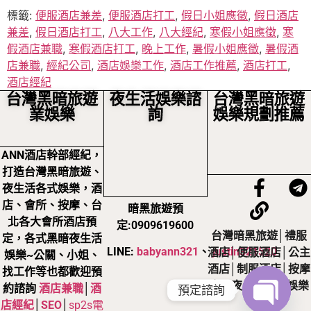
標籤:
便服酒店兼差
,
便服酒店打工
,
假日小姐應徵
,
假日酒店
兼差
,
假日酒店打工
,
八大工作
,
八大經紀
,
寒假小姐應徵
,
寒
假酒店兼職
,
寒假酒店打工
,
晚上工作
,
暑假小姐應徵
,
暑假酒
店兼職
,
經紀公司
,
酒店娛樂工作
,
酒店工作推薦
,
酒店打工
,
酒店經紀
台灣黑暗旅遊
夜生活娛樂諮
台灣黑暗旅遊
業娛樂
詢
娛樂規劃推薦
ANN酒店幹部經紀，
打造台灣黑暗旅遊、
夜生活各式娛樂，酒
店、會所、按摩、台
暗黑旅遊預
北各大會所酒店預
定:0909619600
台灣暗黑旅遊│禮服
定，各式黑暗夜生活
LINE:
babyann321
、
justin321520
酒店│便服酒店│公主
娛樂~公關、小姐、
酒店│制服酒店│按摩
找工作等也都歡迎預
店，夜生活黑暗娛樂
約諮詢
酒店兼職
│
酒
預定諮詢
店經紀
│
SEO
│
sp2s電