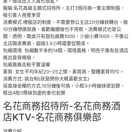
差，環境出入人員也很亂。
服裝:名花高級主題式招待所，主打3個月換一套主題制服，
吸引客人視覺享受
消費模式:禮服店的制度，不需要想公主店20分鐘就轉台，做
10分鐘想換就換，喜歡繼續做也不用框，消費模式也是公
開，透明，開桌只有個包廂費1000，少爺小費1000，不像公
主店開桌費高，超過3.5小時還要從開桌。
包廂環境: 包廂數不多約14間，環境風格，明亮不像有些酒店
進出昏昏暗暗，
包廂風格走較平實溫暖
素質: 女生平均年紀20~25之間，素質高，整體素質均勻。
消費方式: 挑台制(就是問你大概喜歡女生)
採直接坐檯的方式,10分鐘後可換，小框3小時搶妹很划算，
框出4陪3帶妹到處約會也划算
名花商務招待所-名花商務酒
店KTV-名花商務俱樂部
消費介紹