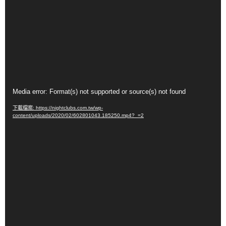
視
Media error: Format(s) not supported or source(s) not found
訊
下載檔案: https://nightclubs.com.tw/wp-
播
content/uploads/2020/02/602801043.185250.mp4?_=2
放
器