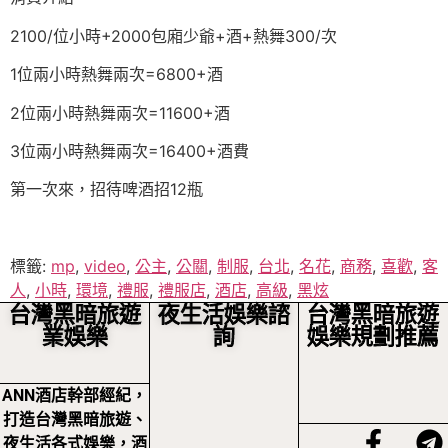
2100/位小時+2000包廂少爺+酒+熱舞300/次
1位兩小時熱舞兩次=6800+酒
2位兩小時熱舞兩次=11600+酒
3位兩小時熱舞兩次=16400+酒費
第一次來，招待啤酒招12瓶
標籤:
mp
,
video
,
公主
,
公關
,
制服
,
台北
,
名花
,
商務
,
喜歡
,
客
人
,
小時
,
環境
,
禮服
,
禮服店
,
酒店
,
高級
,
黑炫
台灣黑暗旅遊
夜生活娛樂諮
台灣黑暗旅遊
業娛樂
詢
娛樂規劃推薦
ANN酒店幹部經紀，
打造台灣黑暗旅遊、
夜生活各式娛樂，酒