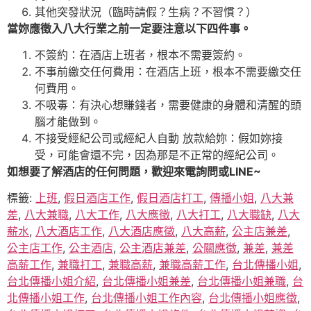
其他突發狀況（臨時請假？生病？不習慣？）
當妳應徵入八大行業之前一定要注意以下四件事。
不簽約：在酒店上班者，根本不需要簽約。
不事前繳交任何費用：在酒店上班，根本不需要繳交任
何費用。
不吸毒：有決心想賺錢者，需要健康的身體和清醒的頭
腦才能做到。
不接受經紀公司或經紀人自動 放款給妳：假如妳接
受，可能會還不完，因為那是不正常的經紀公司。
如想要了解酒店的任何問題，歡迎來電詢問或LINE~
標籤:
上班
,
假日酒店工作
,
假日酒店打工
,
傳播小姐
,
八大兼
差
,
八大兼職
,
八大工作
,
八大應徵
,
八大打工
,
八大職缺
,
八大
薪水
,
八大酒店工作
,
八大酒店應徵
,
八大高薪
,
公主店兼差
,
公主店工作
,
公主酒店
,
公主酒店兼差
,
公關應徵
,
兼差
,
兼差
高薪工作
,
兼職打工
,
兼職高薪
,
兼職高薪工作
,
台北傳播小姐
,
台北傳播小姐介紹
,
台北傳播小姐兼差
,
台北傳播小姐兼職
,
台
北傳播小姐工作
,
台北傳播小姐工作內容
,
台北傳播小姐應徵
,