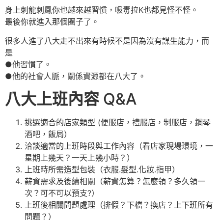
身上刺龍刺鳳你也越來越習慣，吸毒拉K也都見怪不怪。
最後你就進入那個圈子了。
很多人進了八大走不出來有時候不是因為沒有謀生能力，而
是
●他習慣了。
●他的社會人脈，關係資源都在八大了。
八大上班內容
Q&A
挑選適合的店家類型 (便服店，禮服店，制服店，鋼琴
酒吧，飯局）
洽談適當的上班時段與工作內容（看店家現場環境，一
星期上幾天？一天上幾小時？）
上班時所需造型包裝（衣服.髮型.化妝.指甲）
薪資需求及後續相關（薪資怎算？怎麼領？多久領一
次？可不可以預支?）
上班後相關問題處理（排假？下檔？換店？上下班所有
問題？）