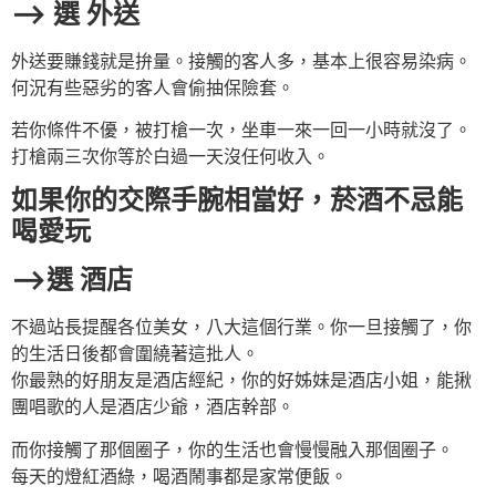
—> 選 外送
外送要賺錢就是拚量。接觸的客人多，基本上很容易染病。
何況有些惡劣的客人會偷抽保險套。
若你條件不優，被打槍一次，坐車一來一回一小時就沒了。
打槍兩三次你等於白過一天沒任何收入。
如果你的交際手腕相當好，菸酒不忌能
喝愛玩
—>選 酒店
不過站長提醒各位美女，八大這個行業。你一旦接觸了，你
的生活日後都會圍繞著這批人。
你最熟的好朋友是酒店經紀，你的好姊妹是酒店小姐，能揪
團唱歌的人是酒店少爺，酒店幹部。
而你接觸了那個圈子，你的生活也會慢慢融入那個圈子。
每天的燈紅酒綠，喝酒鬧事都是家常便飯。