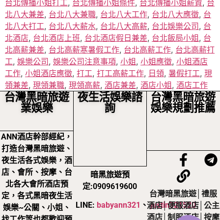
台北傳播小姐打工
,
台北傳播小姐條件
,
台北傳播小姐薪資
,
台
北八大兼差
,
台北八大兼職
,
台北八大工作
,
台北八大應徵
,
台
北八大打工
,
台北八大薪水
,
台北八大高薪
,
台北娛樂公司
,
台
北酒店
,
台北酒店上班
,
台北酒店假日兼差
,
台北飯局小姐
,
台
北高薪兼差
,
台北高薪寒暑假工作
,
台北高薪工作
,
台北高薪打
工
,
娛樂公司
,
娛樂公司注意事項
,
小姐
,
小姐應徵
,
小姐酒店
工作
,
小姐酒店應徵
,
打工
,
打工高薪工作
,
日領
,
暑假打工
,
現
領兼差
,
現領兼職
,
現領高薪
,
酒店兼差
,
酒店小姐
,
酒店工作
台灣黑暗旅遊
夜生活娛樂諮
台灣黑暗旅遊
業娛樂
詢
娛樂規劃推薦
ANN酒店幹部經紀，
打造台灣黑暗旅遊、
夜生活各式娛樂，酒
店、會所、按摩、台
暗黑旅遊預
北各大會所酒店預
定:0909619600
台灣暗黑旅遊│禮服
定，各式黑暗夜生活
LINE:
babyann321
、
justin321520
酒店│便服酒店│公主
娛樂~公關、小姐、
酒店│制服酒店│按摩
找工作等也都歡迎預