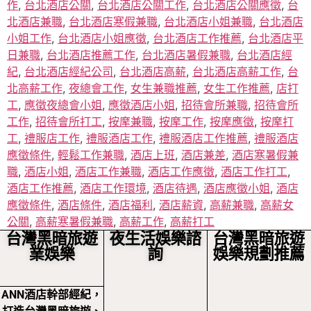
作
,
台北酒店公關
,
台北酒店公關工作
,
台北酒店公關應徵
,
台
北酒店兼職
,
台北酒店寒假兼職
,
台北酒店小姐兼職
,
台北酒店
小姐工作
,
台北酒店小姐應徵
,
台北酒店工作推薦
,
台北酒店平
日兼職
,
台北酒店推薦工作
,
台北酒店暑假兼職
,
台北酒店經
紀
,
台北酒店經紀公司
,
台北酒店高薪
,
台北酒店高薪工作
,
台
北高薪工作
,
夜總會工作
,
女生兼職推薦
,
女生工作推薦
,
店打
工
,
應徵夜總會小姐
,
應徵酒店小姐
,
招待會所兼職
,
招待會所
工作
,
招待會所打工
,
按摩兼職
,
按摩工作
,
按摩應徵
,
按摩打
工
,
禮服店工作
,
禮服酒店工作
,
禮服酒店工作推薦
,
禮服酒店
應徵條件
,
輕鬆工作兼職
,
酒店上班
,
酒店兼差
,
酒店寒暑假兼
職
,
酒店小姐
,
酒店工作兼職
,
酒店工作應徵
,
酒店工作打工
,
酒店工作推薦
,
酒店工作環境
,
酒店待遇
,
酒店應徵小姐
,
酒店
應徵條件
,
酒店條件
,
酒店福利
,
酒店薪資
,
高薪兼職
,
高薪女
公關
,
高薪寒暑假兼職
,
高薪工作
,
高薪打工
台灣黑暗旅遊
夜生活娛樂諮
台灣黑暗旅遊
業娛樂
詢
娛樂規劃推薦
ANN酒店幹部經紀，