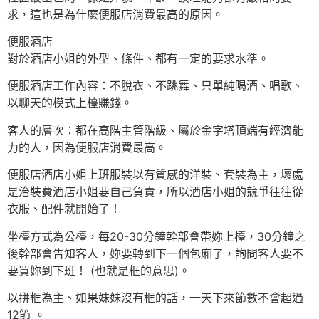
求，這也是為什麼便服店消費最高的原因。
便服酒店
對於酒店小姐的外型、條件、都有一定的要求水準。
便服酒店工作內容：不脫衣、不跳舞、只單純喝酒、唱歌、
以聊天的模式上檯賺錢。
客人的層次：都在高階主管階級、屬於金字塔頂端有經濟能
力的人，因為便服店消費最高。
便服店酒店小姐上班服裝以有質感的洋裝、套裝為主，壞處
是治裝費酒店小姐要自己負責，所以酒店小姐的競爭往往從
衣服、配件就開始了！
坐檯方式為公檯，每20-30分鐘幹部會帶妳上檯，30分鐘之
後幹部會告知客人，妳要轉到下一個包廂了，詢問客人要不
要買妳到下班！ (也就是框的意思)。
以拼框為主、如果妹妹沒有框的話，一天下來節數不會超過
12節 。