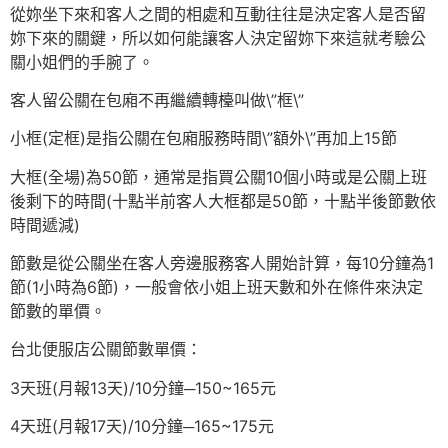
從妳坐下來和客人之間的相處和互動往往是決定客人是否留
妳下來的關鍵，所以如何能讓客人決定留妳下來這就考驗公
關小姐們的手腕了。
客人留公關在包廂不再繼續轉檯叫做\”框\”
小框(定框)是指公關在包廂服務時間\”額外\”再加上15節
大框(全場)為50節，通常是指買公關10個小時或是公關上班
後剩下的時間(十點半前客人大框都是50節，十點半後節數依
時間遞減)
節數是從公關坐在客人旁邊服務客人開始計算，每10分鐘為1
節(1小時為6節)，一般會依小姐上班天數和外在條件來決定
節數的單價。
台北便服店公關節數單價：
3天班(月報13天)/10分鐘─150~165元
4天班(月報17天)/10分鐘─165~175元