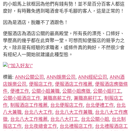
的小姐馬上就框因為他們有錢有勢！並不是百分百客人都這
麼好，有時難免遇到喝酒會毛手毛腳的客人，這是正常的！
因為是酒店，脫離不了酒跟色！
便服酒店為酒店公關的最高殿堂，所有長的漂亮、口條好、
學歷高的幾乎都在此齊聚一堂。可想而知便服店的競爭力之
大。除非是有經驗的求職者，或條件真的夠好，不然很少會
有經紀人一開始就建議此種型態。
標籤:
ANN公關公司
,
ANN娛樂公司
,
ANN經紀公司
,
ANN酒
店娛樂公司
,
便服店工作
,
便服酒店工作推薦
,
便服酒店應徵條
件
,
便禮工作
,
公關小姐兼職
,
公關小姐應徵
,
公關小姐打工
,
公關小姐酒店工作
,
兼職高薪工作
,
兼職高薪打工
,
制服店工
作
,
制服酒店工作推薦
,
台北便服店工作
,
台北便禮工作
,
台北
八大兼職
,
台北八大工作
,
台北八大工作兼職
,
台北八大工作應
徵
,
台北八大工作推薦
,
台北八大打工
,
台北公關小姐
,
台北制
服店工作
,
台北夜總會工作
,
台北禮服店工作
,
台北禮服酒店工