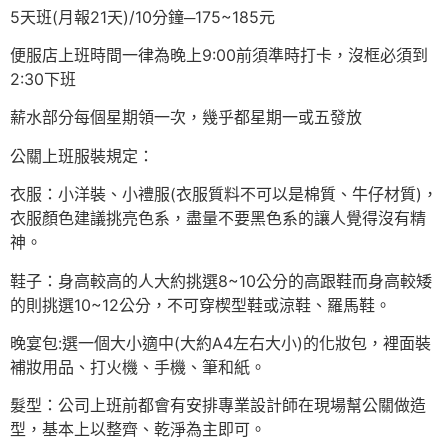
5天班(月報21天)/10分鐘─175~185元
便服店上班時間一律為晚上9:00前須準時打卡，沒框必須到
2:30下班
薪水部分每個星期領一次，幾乎都星期一或五發放
公關上班服裝規定：
衣服：小洋裝、小禮服(衣服質料不可以是棉質、牛仔材質)，
衣服顏色建議挑亮色系，盡量不要黑色系的讓人覺得沒有精
神。
鞋子：身高較高的人大約挑選8~10公分的高跟鞋而身高較矮
的則挑選10~12公分，不可穿楔型鞋或涼鞋、羅馬鞋。
晚宴包:選一個大小適中(大約A4左右大小)的化妝包，裡面裝
補妝用品、打火機、手機、筆和紙。
髮型：公司上班前都會有安排專業設計師在現場幫公關做造
型，基本上以整齊、乾淨為主即可。