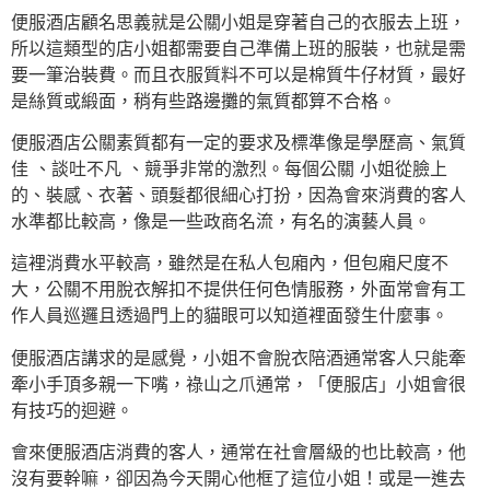
便服酒店顧名思義就是公關小姐是穿著自己的衣服去上班，
所以這類型的店小姐都需要自己準備上班的服裝，也就是需
要一筆治裝費。而且衣服質料不可以是棉質牛仔材質，最好
是絲質或緞面，稍有些路邊攤的氣質都算不合格。
便服酒店公關素質都有一定的要求及標準像是學歷高、氣質
佳 、談吐不凡 、競爭非常的激烈。每個公關 小姐從臉上
的、裝感、衣著、頭髮都很細心打扮，因為會來消費的客人
水準都比較高，像是一些政商名流，有名的演藝人員。
這裡消費水平較高，雖然是在私人包廂內，但包廂尺度不
大，公關不用脫衣解扣不提供任何色情服務，外面常會有工
作人員巡邏且透過門上的貓眼可以知道裡面發生什麼事。
便服酒店講求的是感覺，小姐不會脫衣陪酒通常客人只能牽
牽小手頂多親一下嘴，祿山之爪通常，「便服店」小姐會很
有技巧的迴避。
會來便服酒店消費的客人，通常在社會層級的也比較高，他
沒有要幹嘛，卻因為今天開心他框了這位小姐！或是一進去