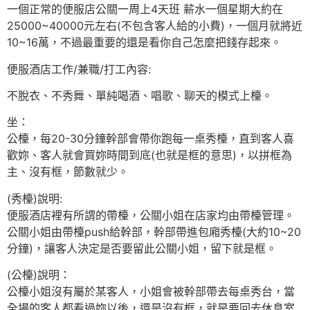
一個正常的便服店公關一周上4天班 薪水一個星期大約在
25000~40000元左右(不包含客人給的小費)，一個月就將近
10~16萬，不過最重要的還是看你自己怎麼把錢存起來。
便服酒店工作/兼職/打工內容:
不脫衣、不秀舞、單純喝酒、唱歌、聊天的模式上檯。
坐：
公檯，每20-30分鐘幹部會帶你跑每一桌秀檯，直到客人喜
歡妳、客人就會買妳時間到底(也就是框的意思)，以拼框為
主、沒有框，節數就少。
(秀檯)說明:
便服酒店裡有所謂的帶檯，公關小姐在店家均由帶檯管理。
公關小姐由帶檯push給幹部，幹部帶進包廂秀檯(大約10~20
分鐘)，讓客人決定是否要留此公關小姐，留下就是框。
(公檯)說明：
公檯小姐沒有屬於某客人，小姐會被幹部帶去每桌秀台，當
全場的客人都看過妳以後，還是沒有框，就是要回去休息室