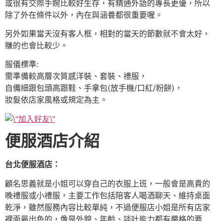
或很有交際手婉比較好生存，有精通外語的專長更優，所以
除了外在條件以外，內在與涵養都很重要喔。
另外如果當天沒有客人框，相對的當天的節數就不會太好，
賺的也會比較少。
服儀標準:
需準備較高層次質感洋裝、套裝、禮服，
自備細跟包頭高跟鞋、手拿包(放手機/口紅/粉餅)，
妝髮依店家風格或規定為主。
便服酒店介紹
台北便服酒店：
顧名思義就是小姐可以穿自己的衣服上班，一般會是高貴的
晚禮服或小禮服，主要工作包括陪客人喝酒聊天、維持桌面
乾淨，雖然服務內容比較單純，不過便服店小姐是所有店家
裡面最出色的，像是外貌、年齡、談吐能力都有嚴格的要