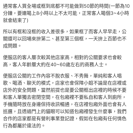
通常客人買全場或框到底都不可能做到50節的時間(一節為10
分鐘，要連喝上8小時以上不太可能，正常客人喝個3~4小時
就會結束了)
所以有框和沒框的收入差很多，如果框了而客人早早走，公
關還可以回場來拚第二、甚至第三個框，一天拚上百節也不
成問題。
便服店的客人層次較其他店家高，相對的公關要求也會較
高，客人年齡層大約在40~60歲左右的商務人士。
便服店公關的工作內容不脫衣服、不秀舞，單純和客人唱
歌、喝酒、聊天的模式，店家也會保障小姐不論是在店裡或
店外的安全問題，當然前提也是要公關框出店裡的時候不要
和客人單獨去密閉空間，在包廂裡不要私自和客人到廁所，
手機隨時放在身邊保持收訊暢通，在店裡包廂外面也會有人
巡邏，且透過門上的貓眼可以知道包廂裡發生什麼事，我們
合作的店家都是有營利事業登記證，假如在包廂有任何情色
行為都屬於違法的。