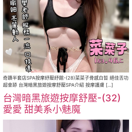
奇蹟半套店SPA按摩紓壓紓館-(28)菜菜子骨感白晢 絕佳舌功
超會舔 台灣暗黑旅遊按摩舒壓SPA介紹 按摩護膚 […]
台灣暗黑旅遊按摩舒壓-(32)
愛愛 甜美系小魅魔