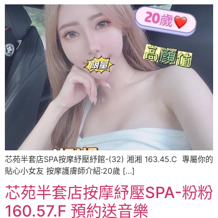
芯苑半套店SPA按摩紓壓紓館-(32) 湘湘 163.45.C ️ 專屬你的
貼心小女友 按摩護膚師介紹:20歲 […]
芯苑半套店按摩紓壓SPA-粉粉
160.57.F 預約送音樂