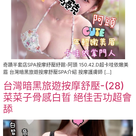
奇蹟半套店SPA按摩紓壓紓館-阿頭 150.42.D超卡哇依嫩美
眉 台灣暗黑旅遊按摩舒壓SPA介紹 按摩護膚師 […]
台灣暗黑旅遊按摩舒壓-(28)
菜菜子骨感白晢 絕佳舌功超會
舔