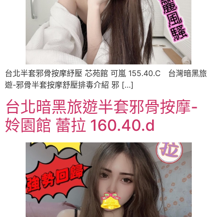
台北半套邪骨按摩紓壓 芯苑館 可嵐 155.40.C 台灣暗黑旅
遊-邪骨半套按摩舒壓排毒介紹 邪 […]
台北暗黑旅遊半套邪骨按摩-
姈園館 蕾拉 160.40.d