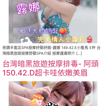
奇蹟半套店SPA按摩紓壓紓館-露娜 149.42.E小隻馬 E杯 台
灣暗黑旅遊按摩舒壓SPA介紹 按摩護膚師介 […]
台灣暗黑旅遊按摩排毒- 阿頭
150.42.D超卡哇依嫩美眉