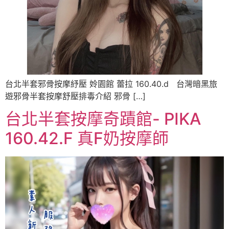
台北半套邪骨按摩紓壓 姈園館 蕾拉 160.40.d 台灣暗黑旅
遊邪骨半套按摩舒壓排毒介紹 邪骨 […]
台北半套按摩奇蹟館- PIKA
160.42.F 真F奶按摩師