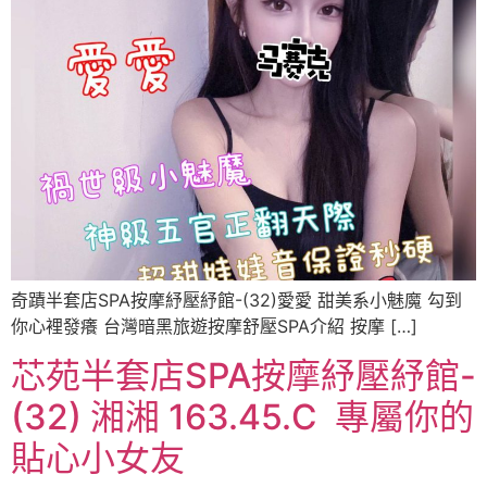
奇蹟半套店SPA按摩紓壓紓館-(32)愛愛 甜美系小魅魔 勾到
你心裡發癢 台灣暗黑旅遊按摩舒壓SPA介紹 按摩 […]
芯苑半套店SPA按摩紓壓紓館-
(32) 湘湘 163.45.C ️ 專屬你的
貼心小女友