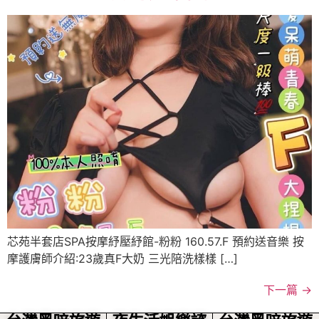
芯苑半套店SPA按摩紓壓紓館-粉粉 160.57.F 預約送音樂 按
摩護膚師介紹:23歲真F大奶 三光陪洗樣樣 […]
下一篇
→