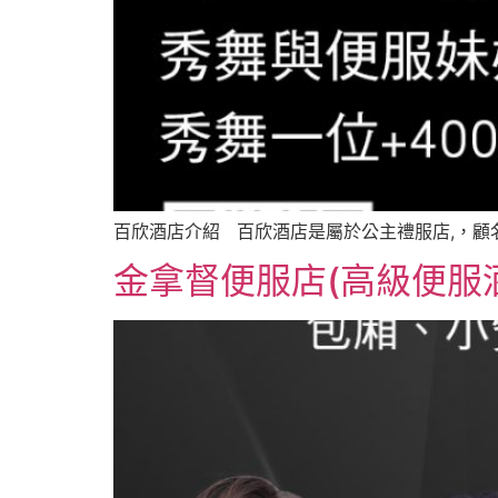
百欣酒店介紹 百欣酒店是屬於公主禮服店,，顧
金拿督便服店(高級便服