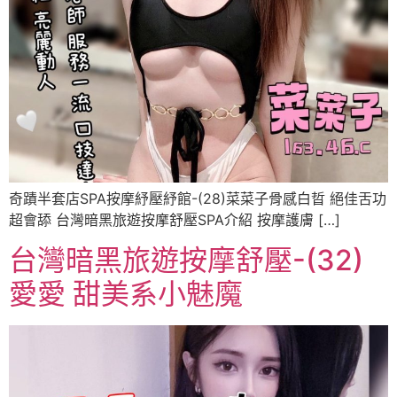
奇蹟半套店SPA按摩紓壓紓館-(28)菜菜子骨感白晢 絕佳舌功
超會舔 台灣暗黑旅遊按摩舒壓SPA介紹 按摩護膚 […]
台灣暗黑旅遊按摩舒壓-(32)
愛愛 甜美系小魅魔