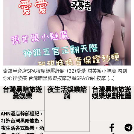
奇蹟半套店SPA按摩紓壓紓館-(32)愛愛 甜美系小魅魔 勾到
你心裡發癢 台灣暗黑旅遊按摩舒壓SPA介紹 按摩 […]
台灣黑暗旅遊
夜生活娛樂諮
台灣黑暗旅遊
業娛樂
詢
娛樂規劃推薦
ANN酒店幹部經紀，
打造台灣黑暗旅遊、
夜生活各式娛樂，酒