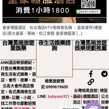
皇家禮服酒店 台北酒店KTV夜總會名稱 ：皇家會所(禮服
店)原大富豪、華納、松江會館 皇家禮服酒 […]
台灣黑暗旅遊
夜生活娛樂諮
台灣黑暗旅遊
業娛樂
詢
娛樂規劃推薦
ANN酒店幹部經紀，
打造台灣黑暗旅遊、
夜生活各式娛樂，酒
店、會所、按摩、台
暗黑旅遊預
北各大會所酒店預
定:0909619600
台灣暗黑旅遊│禮服
定，各式黑暗夜生活
LINE:
babyann321
、
justin321520
酒店│便服酒店│公主
娛樂~公關、小姐、
酒店│制服酒店│按摩
找工作等也都歡迎預
店，夜生活黑暗娛樂