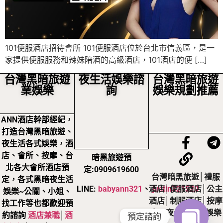
101便服酒店招待會所 101便服酒店位於台北市信義區，是一
家提供便服服務和辣妹陪酒的高級酒店，101酒店的便 […]
台灣黑暗旅遊
夜生活娛樂諮
台灣黑暗旅遊
業娛樂
詢
娛樂規劃推薦
ANN酒店幹部經紀，
打造台灣黑暗旅遊、
夜生活各式娛樂，酒
店、會所、按摩、台
暗黑旅遊預
北各大會所酒店預
定:0909619600
台灣暗黑旅遊│禮服
定，各式黑暗夜生活
LINE:
babyann321
、
justin321520
酒店│便服酒店│公主
娛樂~公關、小姐、
酒店│制服酒店│按摩
找工作等也都歡迎預
店，夜生活黑暗娛樂
約諮詢
酒店兼職
│
酒
預定諮詢