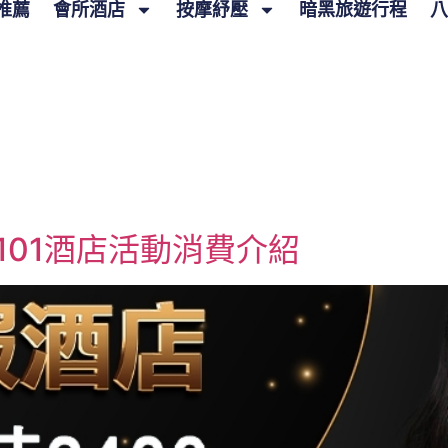
推薦
會所酒店
按摩紓壓
暗黑旅遊行程
八
101酒店活動消費介紹