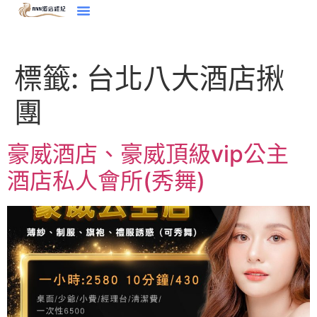
標籤:
台北八大酒店揪
團
豪威酒店、豪威頂級vip公主
酒店私人會所(秀舞)