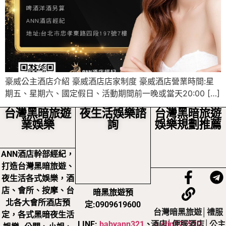
豪威公主酒店介紹 豪威酒店店家制度 豪威酒店營業時間:星
期五、星期六、國定假日、活動期間前一晚或當天20:00 […]
台灣黑暗旅遊
夜生活娛樂諮
台灣黑暗旅遊
業娛樂
詢
娛樂規劃推薦
ANN酒店幹部經紀，
打造台灣黑暗旅遊、
夜生活各式娛樂，酒
店、會所、按摩、台
暗黑旅遊預
北各大會所酒店預
定:0909619600
台灣暗黑旅遊│禮服
定，各式黑暗夜生活
LINE:
babyann321
、
justin321520
酒店│便服酒店│公主