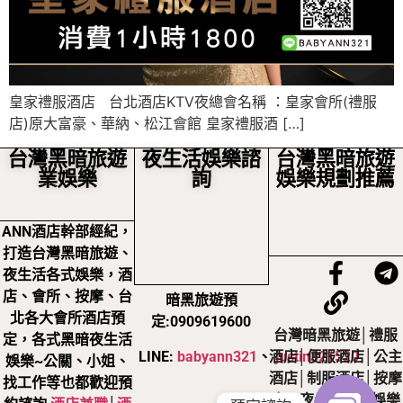
皇家禮服酒店 台北酒店KTV夜總會名稱 ：皇家會所(禮服
店)原大富豪、華納、松江會館 皇家禮服酒 […]
台灣黑暗旅遊
夜生活娛樂諮
台灣黑暗旅遊
業娛樂
詢
娛樂規劃推薦
ANN酒店幹部經紀，
打造台灣黑暗旅遊、
夜生活各式娛樂，酒
店、會所、按摩、台
暗黑旅遊預
北各大會所酒店預
定:0909619600
台灣暗黑旅遊│禮服
定，各式黑暗夜生活
LINE:
babyann321
、
justin321520
酒店│便服酒店│公主
娛樂~公關、小姐、
酒店│制服酒店│按摩
找工作等也都歡迎預
店，夜生活黑暗娛樂