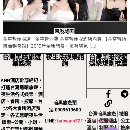
金拿督便服店 金拿督消費 金拿督便服酒店消費 【金拿督頂
級商務會館】2019年全新開幕，擁有裝氣 […]
台灣黑暗旅遊
夜生活娛樂諮
台灣黑暗旅遊
業娛樂
詢
娛樂規劃推薦
ANN酒店幹部經紀，
打造台灣黑暗旅遊、
夜生活各式娛樂，酒
店、會所、按摩、台
暗黑旅遊預
北各大會所酒店預
定:0909619600
台灣暗黑旅遊│禮服
定，各式黑暗夜生活
LINE:
babyann321
、
justin321520
酒店│便服酒店│公主
娛樂~公關、小姐、
酒店│制服酒店│按摩
找工作等也都歡迎預