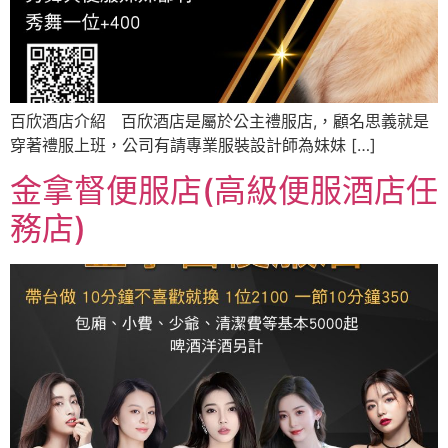
百欣酒店介紹 百欣酒店是屬於公主禮服店,，顧名思義就是
穿著禮服上班，公司有請專業服裝設計師為妹妹 […]
金拿督便服店(高級便服酒店任
務店)