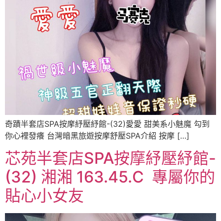
奇蹟半套店SPA按摩紓壓紓館-(32)愛愛 甜美系小魅魔 勾到
你心裡發癢 台灣暗黑旅遊按摩舒壓SPA介紹 按摩 […]
芯苑半套店SPA按摩紓壓紓館-
(32) 湘湘 163.45.C ️ 專屬你的
貼心小女友