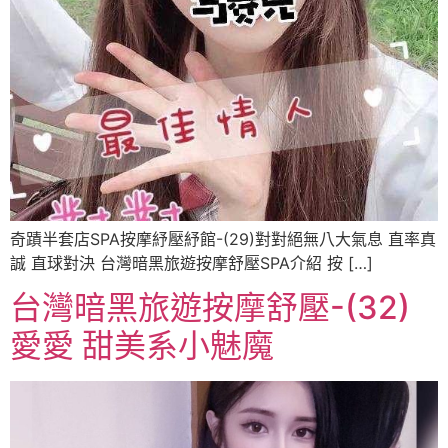
奇蹟半套店SPA按摩紓壓紓館-(29)對對絕無八大氣息 直率真
誠 直球對決 台灣暗黑旅遊按摩舒壓SPA介紹 按 […]
台灣暗黑旅遊按摩舒壓-(32)
愛愛 甜美系小魅魔