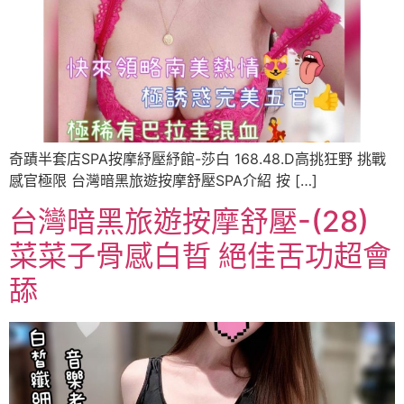
奇蹟半套店SPA按摩紓壓紓館-莎白 168.48.D高挑狂野 挑戰
感官極限 台灣暗黑旅遊按摩舒壓SPA介紹 按 […]
台灣暗黑旅遊按摩舒壓-(28)
菜菜子骨感白晢 絕佳舌功超會
舔