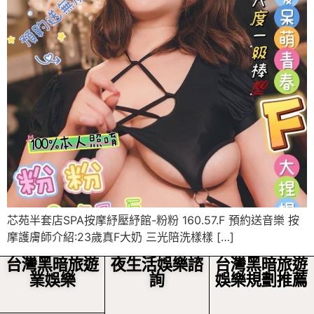
芯苑半套店SPA按摩紓壓紓館-粉粉 160.57.F 預約送音樂 按
摩護膚師介紹:23歲真F大奶 三光陪洗樣樣 […]
台灣黑暗旅遊
夜生活娛樂諮
台灣黑暗旅遊
業娛樂
詢
娛樂規劃推薦