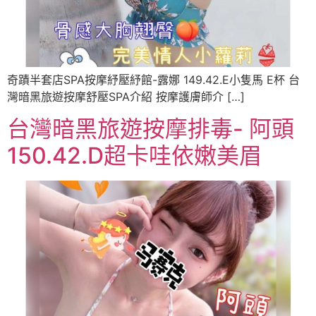
奇蹟半套店SPA按摩紓壓紓館-露娜 149.42.E小隻馬 E杯 台
灣暗黑旅遊按摩舒壓SPA介紹 按摩護膚師介 […]
台灣暗黑旅遊按摩排毒- 阿頭
150.42.D超卡哇依嫩美眉