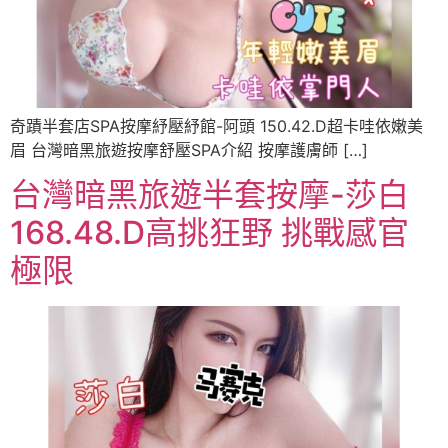
奇蹟半套店SPA按摩紓壓紓館-阿頭 150.42.D超卡哇依嫩美
眉 台灣暗黑旅遊按摩舒壓SPA介紹 按摩護膚師 […]
台灣暗黑旅遊半套按摩-莎白
168.48.D高挑狂野 挑戰感官
極限