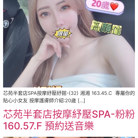
芯苑半套店SPA按摩紓壓紓館-(32) 湘湘 163.45.C ️ 專屬你的
貼心小女友 按摩護膚師介紹:20歲 […]
芯苑半套店按摩紓壓SPA-粉粉
160.57.F 預約送音樂