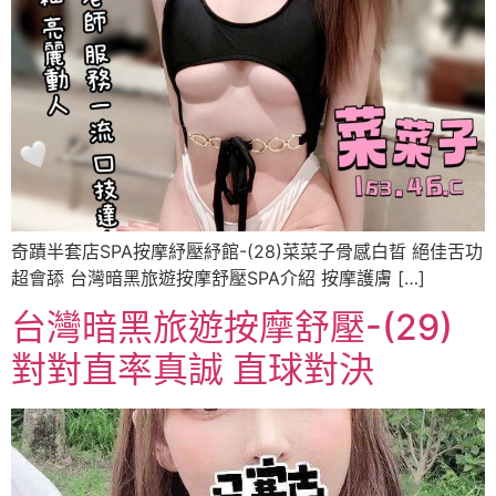
奇蹟半套店SPA按摩紓壓紓館-(28)菜菜子骨感白晢 絕佳舌功
超會舔 台灣暗黑旅遊按摩舒壓SPA介紹 按摩護膚 […]
台灣暗黑旅遊按摩舒壓-(29)
對對直率真誠 直球對決