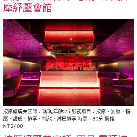
摩紓壓會館
按摩護膚美容師：琪琪,年齡:25,服務項目：按摩、油壓、指
壓、護膚、排毒、抓龍、淋巴排毒,時間：60分,價格
NT:2400