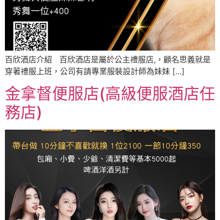
百欣酒店介紹 百欣酒店是屬於公主禮服店,，顧名思義就是
穿著禮服上班，公司有請專業服裝設計師為妹妹 […]
金拿督便服店(高級便服酒店任
務店)