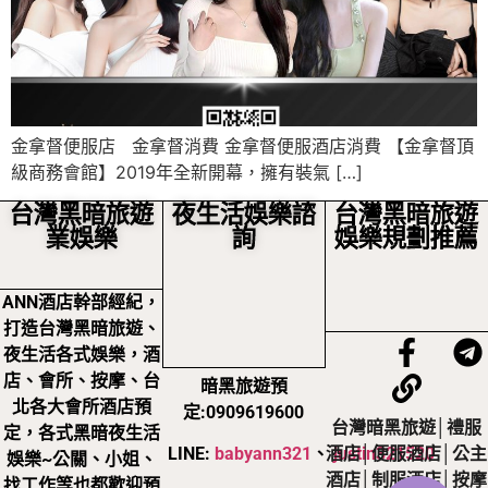
金拿督便服店 金拿督消費 金拿督便服酒店消費 【金拿督頂
級商務會館】2019年全新開幕，擁有裝氣 […]
台灣黑暗旅遊
夜生活娛樂諮
台灣黑暗旅遊
業娛樂
詢
娛樂規劃推薦
ANN酒店幹部經紀，
打造台灣黑暗旅遊、
夜生活各式娛樂，酒
店、會所、按摩、台
暗黑旅遊預
北各大會所酒店預
定:0909619600
台灣暗黑旅遊│禮服
定，各式黑暗夜生活
LINE:
babyann321
、
justin321520
酒店│便服酒店│公主
娛樂~公關、小姐、
酒店│制服酒店│按摩
找工作等也都歡迎預