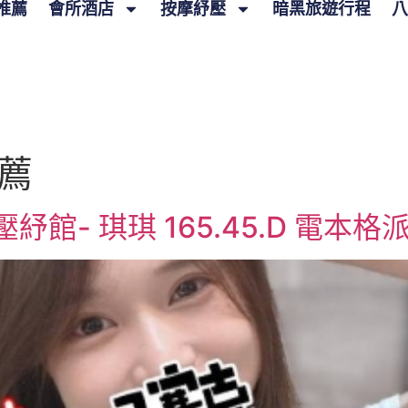
推薦
會所酒店
按摩紓壓
暗黑旅遊行程
八
薦
館- 琪琪 165.45.D 電本