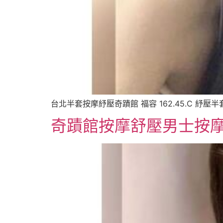
台北半套按摩紓壓奇蹟館 福容 162.45.C 紓壓半套
奇蹟館按摩舒壓男士按