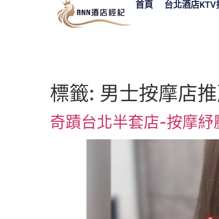
首頁
台北酒店KTV
標籤:
男士按摩店推
奇蹟台北半套店-按摩紓壓紓