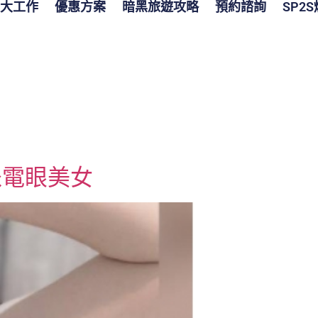
大工作
優惠方案
暗黑旅遊攻略
預約諮詢
SP2
格派電眼美女