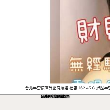
台北半套按摩紓壓奇蹟館 福容 162.45.C 紓壓半套
台灣黑暗旅遊業娛樂