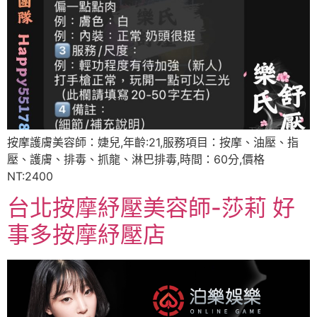
按摩護膚美容師：婕兒,年齡:21,服務項目：按摩、油壓、指
壓、護膚、排毒、抓龍、淋巴排毒,時間：60分,價格
NT:2400
台北按摩紓壓美容師-莎莉 好
事多按摩紓壓店