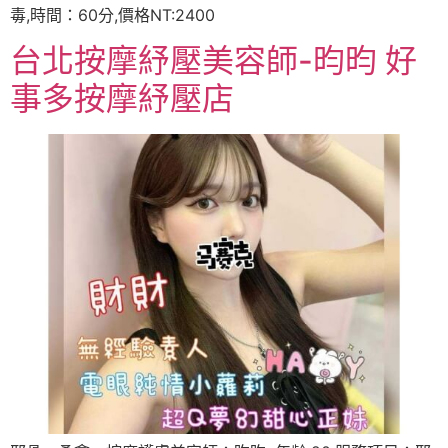
毒,時間：60分,價格NT:2400
台北按摩紓壓美容師-昀昀 好
事多按摩紓壓店