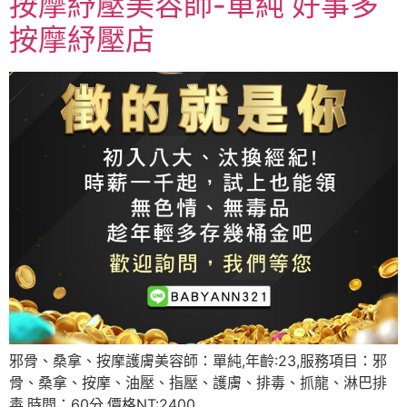
按摩紓壓美容師-單純 好事多
按摩紓壓店
邪骨、桑拿、按摩護膚美容師：單純,年齡:23,服務項目：邪
骨、桑拿、按摩、油壓、指壓、護膚、排毒、抓龍、淋巴排
毒,時間：60分,價格NT:2400