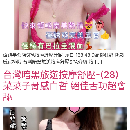
奇蹟半套店SPA按摩紓壓紓館-莎白 168.48.D高挑狂野 挑戰
感官極限 台灣暗黑旅遊按摩舒壓SPA介紹 按 […]
台灣暗黑旅遊按摩舒壓-(28)
菜菜子骨感白晢 絕佳舌功超會
舔