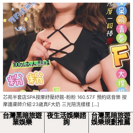
芯苑半套店SPA按摩紓壓紓館-粉粉 160.57.F 預約送音樂 按
摩護膚師介紹:23歲真F大奶 三光陪洗樣樣 […]
台灣黑暗旅遊
夜生活娛樂諮
台灣黑暗旅遊
業娛樂
詢
娛樂規劃推薦