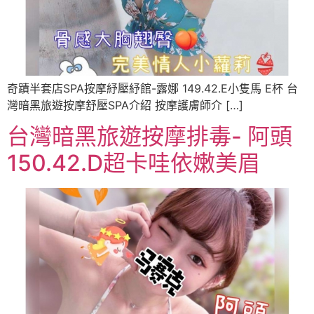
奇蹟半套店SPA按摩紓壓紓館-露娜 149.42.E小隻馬 E杯 台
灣暗黑旅遊按摩舒壓SPA介紹 按摩護膚師介 […]
台灣暗黑旅遊按摩排毒- 阿頭
150.42.D超卡哇依嫩美眉