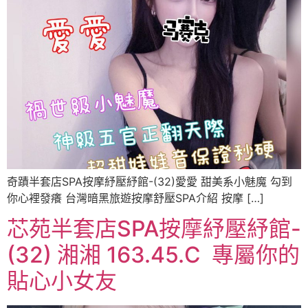
奇蹟半套店SPA按摩紓壓紓館-(32)愛愛 甜美系小魅魔 勾到
你心裡發癢 台灣暗黑旅遊按摩舒壓SPA介紹 按摩 […]
芯苑半套店SPA按摩紓壓紓館-
(32) 湘湘 163.45.C ️ 專屬你的
貼心小女友