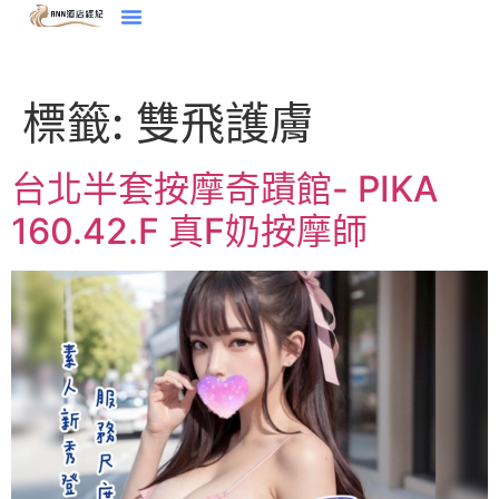
標籤:
雙飛護膚
台北半套按摩奇蹟館- PIKA
160.42.F 真F奶按摩師