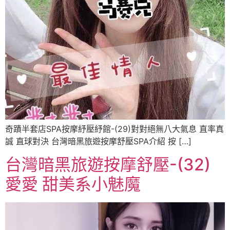
奇蹟半套店SPA按摩紓壓紓館-(29)對對絕無八大氣息 直率真
誠 直球對決 台灣暗黑旅遊按摩舒壓SPA介紹 按 […]
台灣暗黑旅遊按摩舒壓-(32)
愛愛 甜美系小魅魔