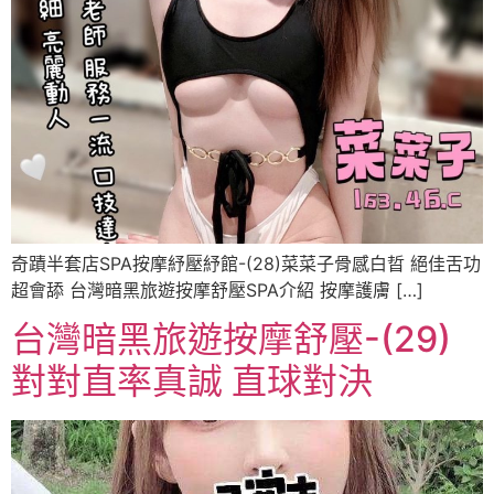
奇蹟半套店SPA按摩紓壓紓館-(28)菜菜子骨感白晢 絕佳舌功
超會舔 台灣暗黑旅遊按摩舒壓SPA介紹 按摩護膚 […]
台灣暗黑旅遊按摩舒壓-(29)
對對直率真誠 直球對決