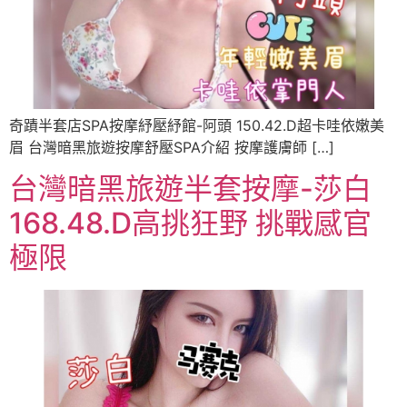
奇蹟半套店SPA按摩紓壓紓館-阿頭 150.42.D超卡哇依嫩美
眉 台灣暗黑旅遊按摩舒壓SPA介紹 按摩護膚師 […]
台灣暗黑旅遊半套按摩-莎白
168.48.D高挑狂野 挑戰感官
極限