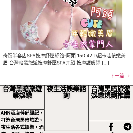
奇蹟半套店SPA按摩紓壓紓館-阿頭 150.42.D超卡哇依嫩美
眉 台灣暗黑旅遊按摩舒壓SPA介紹 按摩護膚師 […]
下一篇
→
台灣黑暗旅遊
夜生活娛樂諮
台灣黑暗旅遊
業娛樂
詢
娛樂規劃推薦
ANN酒店幹部經紀，
打造台灣黑暗旅遊、
夜生活各式娛樂，酒