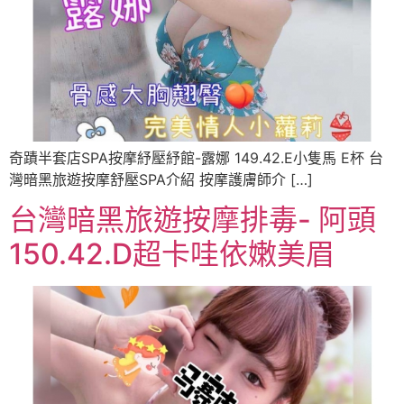
奇蹟半套店SPA按摩紓壓紓館-露娜 149.42.E小隻馬 E杯 台
灣暗黑旅遊按摩舒壓SPA介紹 按摩護膚師介 […]
台灣暗黑旅遊按摩排毒- 阿頭
150.42.D超卡哇依嫩美眉