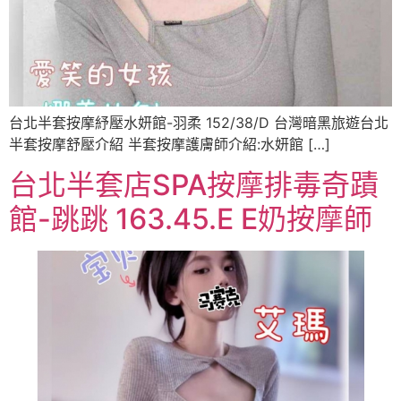
台北半套按摩紓壓水妍館-羽柔 152/38/D 台灣暗黑旅遊台北
半套按摩舒壓介紹 半套按摩護膚師介紹:水妍館 […]
台北半套店SPA按摩排毒奇蹟
館-跳跳 163.45.E E奶按摩師