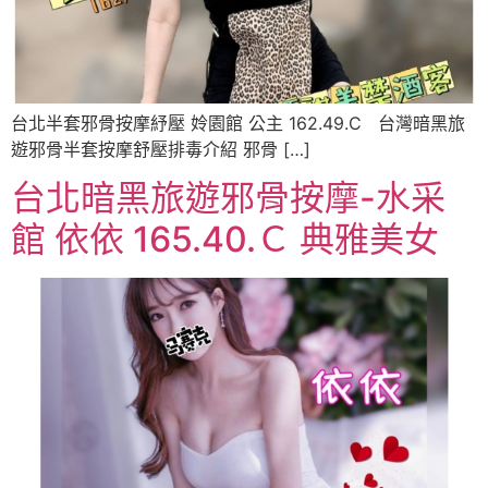
台北半套邪骨按摩紓壓 姈園館 公主 162.49.C 台灣暗黑旅
遊邪骨半套按摩舒壓排毒介紹 邪骨 […]
台北暗黑旅遊邪骨按摩-水采
館 依依 165.40.Ｃ 典雅美女