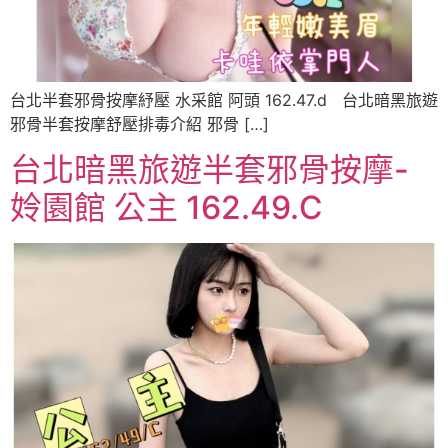
台北半套邪骨按摩紓壓 水采館 阿頭 162.47.d 台北暗黑旅遊
邪骨半套按摩舒壓排毒介紹 邪骨 […]
台北暗黑旅遊半套邪骨按摩-
姈園館 公主 162.49.C