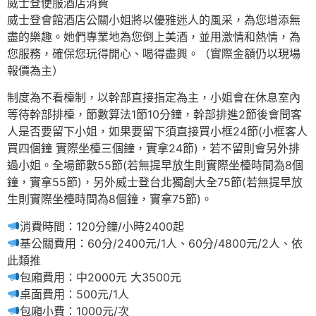
威士登便服酒店消費
威士登會館酒店公關小姐將以優雅迷人的風采，為您增添無
盡的樂趣。她們專業地為您倒上美酒，並用激情和熱情，為
您服務，確保您玩得開心、喝得盡興。（實際金額仍以現場
報價為主）
制度為不看檯制，以幹部直接指定為主，小姐會在休息室內
等待幹部排檯，節數算法1節10分鐘，幹部排進2節後會問客
人是否要留下小姐，如果要留下須直接買小框24節(小框客人
買四個鐘 實際坐檯三個鐘，實拿24節)，若不留則會另外排
過小姐。全場節數55節(若無提早放生則實際坐檯時間為8個
鐘，實拿55節)，另外威士登台北獨創大全75節(若無提早放
生則實際坐檯時間為8個鐘，實拿75節)。
消費時間：120分鐘/小時2400起
基公關費用：60分/2400元/1人、60分/4800元/2人、依
此類推
包廂費用：中2000元 大3500元
桌面費用：500元/1人
包廂小費：1000元/次