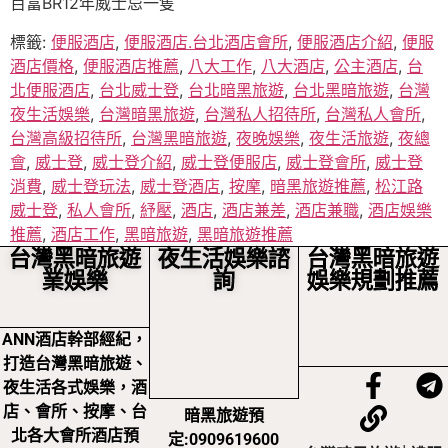
百富BR12年威士忌一隻
標籤:
便服酒店
,
便服酒店.台北酒店會所
,
便服酒店介紹
,
便服
酒店價格
,
便服酒店推薦
,
八大工作
,
八大酒店
,
公主酒店
,
台
北便服酒店
,
台北威士登
,
台北暗黑旅遊
,
台北黑暗旅遊
,
台灣
夜生活娛樂
,
台灣暗黑旅遊
,
台灣私人招待所
,
台灣私人會所
,
台灣高級招待所
,
台灣黑暗旅遊
,
夜晚娛樂
,
夜生活旅遊
,
夜總
會
,
威士登
,
威士登介紹
,
威士登便服店
,
威士登會所
,
威士登
消費
,
威士登玩法
,
威士登酒店
,
按摩
,
暗黑旅遊推薦
,
松江路
威士登
,
私人會所
,
紓壓
,
酒店
,
酒店兼差
,
酒店兼職
,
酒店娛樂
推薦
,
酒店工作
,
黑暗旅遊
,
黑暗旅遊推薦
台灣黑暗旅遊
夜生活娛樂諮
台灣黑暗旅遊
業娛樂
詢
娛樂規劃推薦
ANN酒店幹部經紀，
打造台灣黑暗旅遊、
夜生活各式娛樂，酒
店、會所、按摩、台
暗黑旅遊預
北各大會所酒店預
定:0909619600